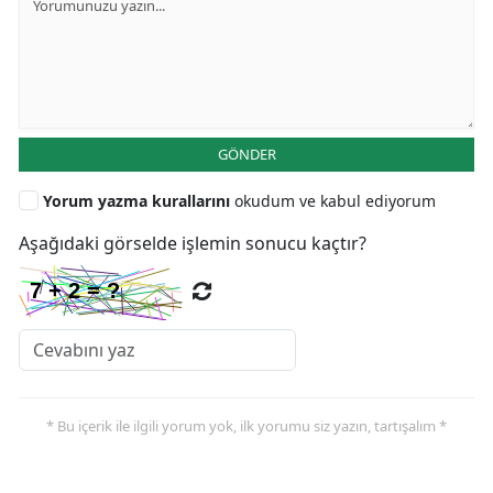
GÖNDER
Yorum yazma kurallarını
okudum ve kabul ediyorum
Aşağıdaki görselde işlemin sonucu kaçtır?
* Bu içerik ile ilgili yorum yok, ilk yorumu siz yazın, tartışalım *