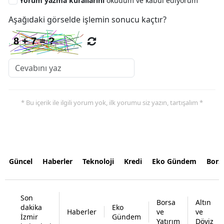
Yorum yazma kurallarını
okudum ve kabul ediyorum
Aşağıdaki görselde işlemin sonucu kaçtır?
* Bu içerik ile ilgili yorum yok, ilk yorumu siz yazın, tartışalım *
Güncel
Haberler
Teknoloji
Kredi
Eko Gündem
Bors
Son
Borsa
Altın
dakika
Eko
Haberler
ve
ve
İzmir
Gündem
Yatırım
Döviz