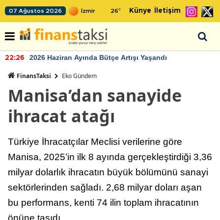
Künye
İletişim
07 Ağustos 2026
26
°
2026 Haziran Ayında Bütçe Artışı Yaşandı
22:26
FinansTaksi
Eko Gündem
Manisa’dan sanayide
ihracat atağı
Türkiye İhracatçılar Meclisi verilerine göre
Manisa, 2025’in ilk 8 ayında gerçekleştirdiği 3,36
milyar dolarlık ihracatın büyük bölümünü sanayi
sektörlerinden sağladı. 2,68 milyar doları aşan
bu performans, kenti 74 ilin toplam ihracatının
önüne taşıdı