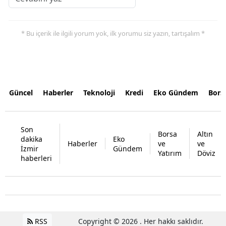
* Bu içerik ile ilgili yorum yok, ilk yorumu siz yazın, tartışalım *
Güncel
Haberler
Teknoloji
Kredi
Eko Gündem
Bors
Son
Borsa
Altın
dakika
Eko
Haberler
ve
ve
İzmir
Gündem
Yatırım
Döviz
haberleri
RSS
Copyright © 2026 . Her hakkı saklıdır.