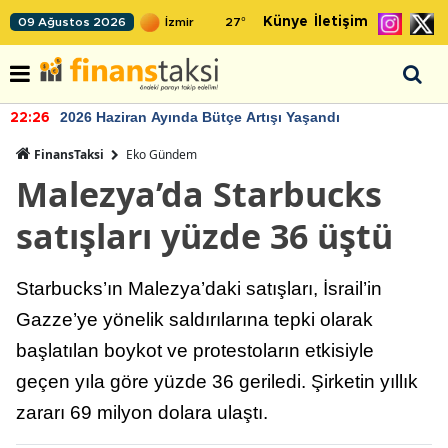
Künye
İletişim
09 Ağustos 2026
27
°
2026 Haziran Ayında Bütçe Artışı Yaşandı
22:26
FinansTaksi
Eko Gündem
Malezya’da Starbucks
satışları yüzde 36 üştü
Starbucks’ın Malezya’daki satışları, İsrail’in
Gazze’ye yönelik saldırılarına tepki olarak
başlatılan boykot ve protestoların etkisiyle
geçen yıla göre yüzde 36 geriledi. Şirketin yıllık
zararı 69 milyon dolara ulaştı.