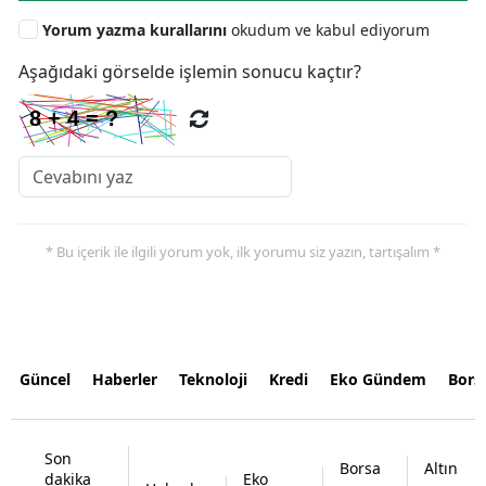
Yorum yazma kurallarını
okudum ve kabul ediyorum
Aşağıdaki görselde işlemin sonucu kaçtır?
* Bu içerik ile ilgili yorum yok, ilk yorumu siz yazın, tartışalım *
Güncel
Haberler
Teknoloji
Kredi
Eko Gündem
Bors
Son
Borsa
Altın
dakika
Eko