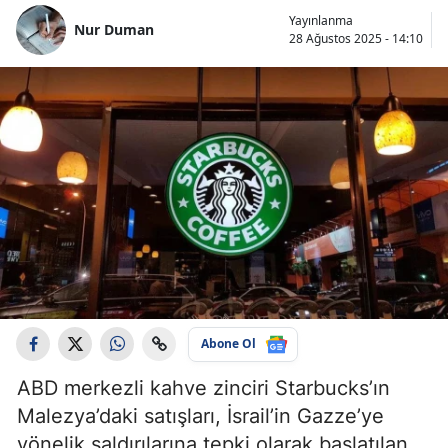
Yayınlanma
Nur Duman
28 Ağustos 2025 - 14:10
Abone Ol
ABD merkezli kahve zinciri Starbucks’ın
Malezya’daki satışları, İsrail’in Gazze’ye
yönelik saldırılarına tepki olarak başlatılan