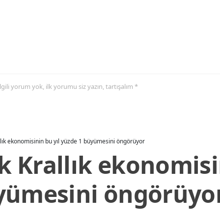
 ilgili yorum yok, ilk yorumu siz yazın, tartışalım *
allık ekonomisinin bu yıl yüzde 1 büyümesini öngörüyor
ik Krallık ekonomisi
yümesini öngörüyo