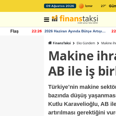
27
°
09 Ağustos 2026
Gün
r seviyesinin
2026 Haziran Ayında Bütçe Artışı
Flaş
22:26
22
Yaşandı
FinansTaksi
Eko Gündem
Makine ihra
Makine ihra
AB ile iş bir
Türkiye’nin makine sektörü
bazında düşüş yaşanmasın
Kutlu Karavelioğlu, AB il
artırılması gerektiğini vu