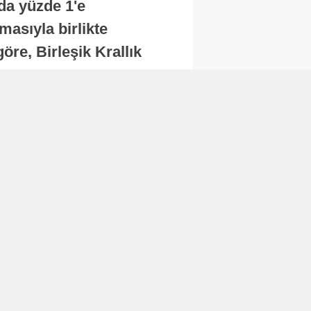
nda yüzde 1'e
masıyla birlikte
re, Birleşik Krallık
.
Abone Ol
Finans
Bitcoin, 65 bin dolar
seviyesinin altına
düştü...