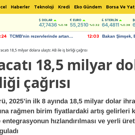
cel
Haberler
Teknoloji
Kredi
Eko Gündem
Borsa Ve Yat
DOLAR
EURO
STERLIN
47,7436
55,2510
64,4811
%0.18
%0.32
%0.38
TCMB'nin rezervlerinde artan
Bakan Şimşek, 
:24
12:03
momentum devam ediyor
için umut verici
bulundu
catı 18,5 milyar dolara ulaştı: AB ile iş birliği çağrısı
catı 18,5 milyar dol
liği çağrısı
, 2025’in ilk 8 ayında 18,5 milyar dolar ihra
a rağmen birim fiyatlardaki artış gelirleri
e entegrasyonun hızlandırılması ve yerli üret
rguladı