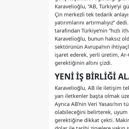
Karavelioğlu, “AB, Türkiye’yi g
Çin merkezli tek tedarik anlayı
yatırımlarını artırmalıyız” de
tarafından Türkiye’nin “hızlı it
Karavelioğlu, bunun haksız ol
sektörünün Avrupa’nın ihtiyaçl
işaret ederek, yerli üretim, Ar-
gerektiğinin altını çizdi.
YENI IŞ BIRLIĞI A
Karavelioğlu, AB ile iletişim t
yarı iletkenler başta olmak üze
Ayrıca AB’nin Veri Yasası’nın t
olabileceğini belirterek, uyum
gerektiğine dikkat çekti. Maki
dolar ile tarihi zirvelere yakı