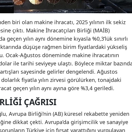
nden biri olan makine ihracatı, 2025 yılının ilk sekiz
sine çıktı. Makine İhracatçıları Birliği (MAİB)
nda geçen yılın aynı dönemine kıyasla %0,3’lük sınırlı
miktarında düşüşe rağmen birim fiyatlardaki yükseliş
u. Ocak-Ağustos döneminde makine ihracatının
dolar ile tarihi seviyeye ulaştı. Böylece miktar bazınd
artışları sayesinde gelirler dengelendi. Ağustos
dolarlık fiyatla yılın zirvesi görülürken, tonajdaki
racat geçen yılın aynı ayına göre %3,4 geriledi.
IRLIĞI ÇAĞRISI
u, Avrupa Birliği’nin (AB) küresel rekabette yeniden
iğine dikkat çekti. Avrupa’da girişimcilik ve sanayiye
 sorunların Türkiye için fırsat yarattığını vurgulayan