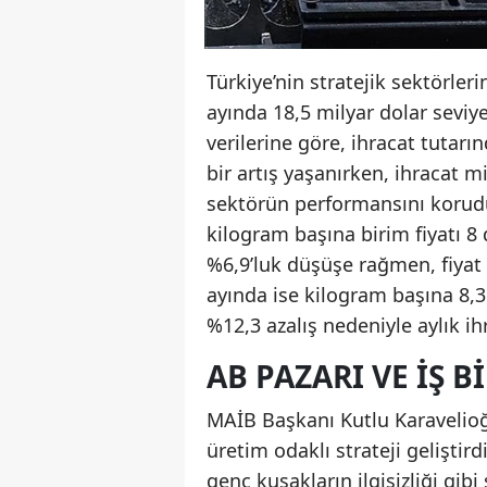
Türkiye’nin stratejik sektörleri
ayında 18,5 milyar dolar seviye
verilerine göre, ihracat tutarı
bir artış yaşanırken, ihracat 
sektörün performansını korud
kilogram başına birim fiyatı 8 
%6,9’luk düşüşe rağmen, fiyat 
ayında ise kilogram başına 8,3 
%12,3 azalış nedeniyle aylık ih
AB PAZARI VE IŞ B
MAİB Başkanı Kutlu Karavelioğl
üretim odaklı strateji geliştird
genç kuşakların ilgisizliği gibi