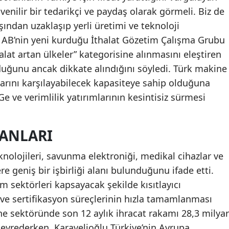
üvenilir bir tedarikçi ve paydaş olarak görmeli. Biz de
şından uzaklaşıp yerli üretimi ve teknoloji
di. AB’nin yeni kurduğu İthalat Gözetim Çalışma Grubu
halat artan ülkeler” kategorisine alınmasını eleştiren
duğunu ancak dikkate alındığını söyledi. Türk makine
arını karşılayabilecek kapasiteye sahip olduğuna
Ge ve verimlilik yatırımlarının kesintisiz sürmesi
LANLARI
eknolojileri, savunma elektroniği, medikal cihazlar ve
re geniş bir işbirliği alanı bulunduğunu ifade etti.
üm sektörleri kapsayacak şekilde kısıtlayıcı
 ve sertifikasyon süreçlerinin hızla tamamlanması
ne sektöründe son 12 aylık ihracat rakamı 28,3 milyar
n seyrederken, Karavelioğlu Türkiye’nin Avrupa