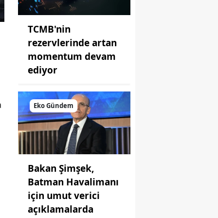
TCMB'nin
rezervlerinde artan
momentum devam
ediyor
a
Eko Gündem
Bakan Şimşek,
Batman Havalimanı
için umut verici
açıklamalarda