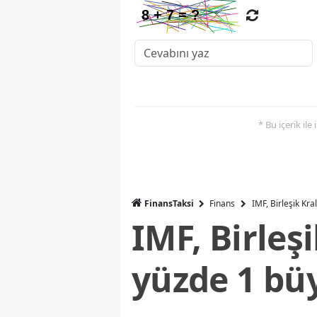
* Bu içerik ile
FinansTaksi
Finans
IMF, Birleşik Kr
IMF, Birleş
yüzde 1 bü