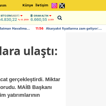
Künye
İletişim
ırım
BITCOIN
(USDT)
GRAM ALTIN
64.830,22
6.660,55
%-0.259
2,59
Batman Havalimanı
Akaryakıt fiyatlarına zam geliyor:
11:56
 açıklamalarda
Yeni tarih açıklandı
ara ulaştı:
cat gerçekleştirdi. Miktar
 korudu. MAİB Başkanı
im yatırımlarının