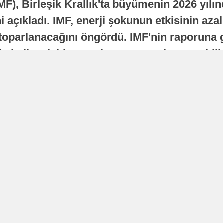
MF), Birleşik Krallık'ta büyümenin 2026 yılı
 açıkladı. IMF, enerji şokunun etkisinin azal
oparlanacağını öngördü. IMF'nin raporuna gö
a istikrarlı bir toparlanma süreci yaşayabilir
Yayınlanma
16 Temmuz 2026 - 22:37