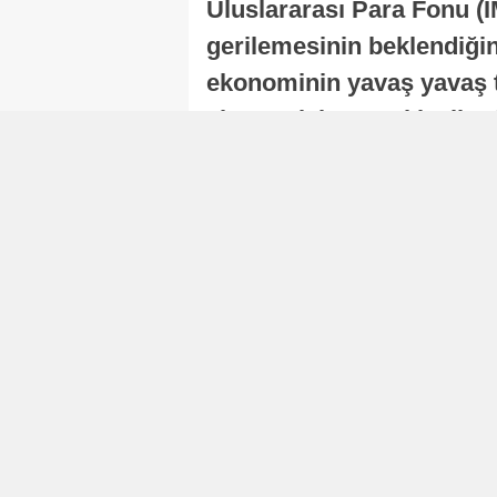
Uluslararası Para Fonu (I
gerilemesinin beklendiğini
ekonominin yavaş yavaş t
ekonomisi, sonraki yıllard
Nur Duman