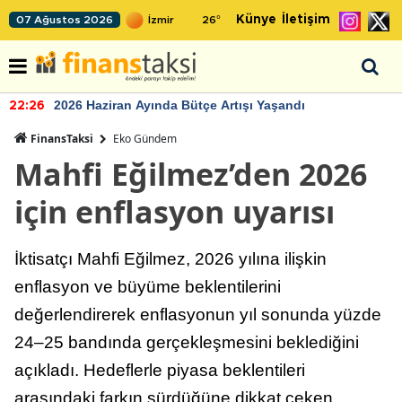
Künye
İletişim
07 Ağustos 2026
26
°
2026 Haziran Ayında Bütçe Artışı Yaşandı
22:26
FinansTaksi
Eko Gündem
Mahfi Eğilmez’den 2026
için enflasyon uyarısı
İktisatçı Mahfi Eğilmez, 2026 yılına ilişkin
enflasyon ve büyüme beklentilerini
değerlendirerek enflasyonun yıl sonunda yüzde
24–25 bandında gerçekleşmesini beklediğini
açıkladı. Hedeflerle piyasa beklentileri
arasındaki farkın sürdüğüne dikkat çeken