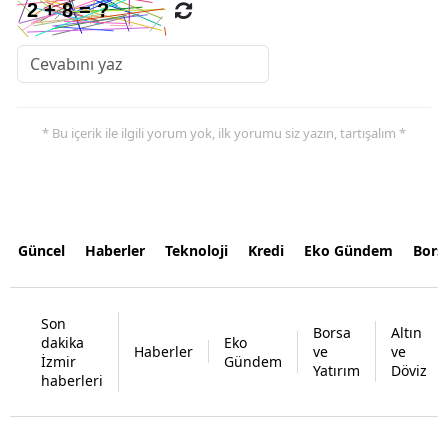
* Bu içerik ile ilgili yorum yok, ilk yorumu siz yazın, tartışalım *
Güncel
Haberler
Teknoloji
Kredi
Eko Gündem
Bors
Son
Borsa
Altın
dakika
Eko
Haberler
ve
ve
İzmir
Gündem
Yatırım
Döviz
haberleri