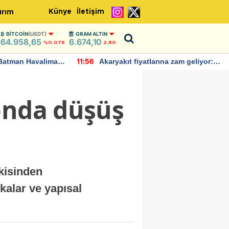
Künye
İletişim
ırım
BITCOIN
(USDT)
GRAM ALTIN
64.958,65
6.674,10
%0.076
2,80
Batman Havalimanı
Akaryakıt fiyatlarına zam geliyor:
11:56
 açıklamalarda
Yeni tarih açıklandı
onda düşüş
kisinden
ikalar ve yapısal