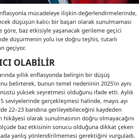
enflasyonla mücadeleye ilişkin değerlendirmelerinde,
cek düşüşün kalıcı bir başarı olarak sunulmaması
’e göre, baz etkisiyle yaşanacak gerileme geçici
imde düşürmenin yolu ise doğru teşhis, tutarlı
n geçiyor.
ICI OLABILIR
arında yıllık enflasyonda belirgin bir düşüş
 belirterek, bunun temel nedeninin 2025’in aynı
üstü yüksek seyretmesi olduğunu ifade etti. Aylık
5 seviyelerinde gerçekleşmesi halinde, mayıs ayı
yüzde 22–23 bandına gerileyebileceğini kaydeden
rı hikâyesi olarak sunulmasının doğru olmayacağını
ölçüde baz etkisinin sonucu olduğuna dikkat çeken
da yanlış yönlendirilmemesi gerektiğini vurguladı.