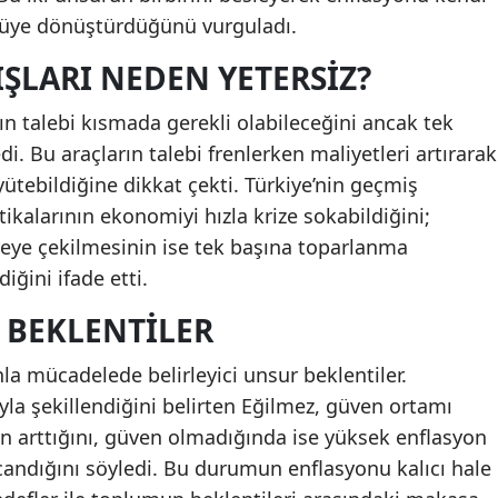
ngüye dönüştürdüğünü vurguladı.
TIŞLARI NEDEN YETERSIZ?
ının talebi kısmada gerekli olabileceğini ancak tek
di. Bu araçların talebi frenlerken maliyetleri artırarak
tebildiğine dikkat çekti. Türkiye’nin geçmiş
tikalarının ekonomiyi hızla krize sokabildiğini;
yeye çekilmesinin ise tek başına toparlanma
ğini ifade etti.
 BEKLENTILER
la mücadelede belirleyici unsur beklentiler.
la şekillendiğini belirten Eğilmez, güven ortamı
n arttığını, güven olmadığında ise yüksek enflasyon
candığını söyledi. Bu durumun enflasyonu kalıcı hale