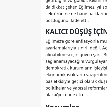
getirdiğini vurguladı. Resmi h
da dikkat çeken Eğilmez, yıl s
sektörün ne de hane halklarını
bozduğunu ifade etti.
KALICI DÜŞÜŞ İÇI
Eğilmez’e göre enflasyonla müc
ayarlamalarıyla sınırlı değil. 
alınabilmesi için güven şart. B
sağlanamayacağını vurgulayan 
demokratik kurumların işleyişi,
ekonomik istikrarın vazgeçilme
baz etkisiyle geçici olarak dü
politikalar ve yapısal reform
olacağını ifade etti.