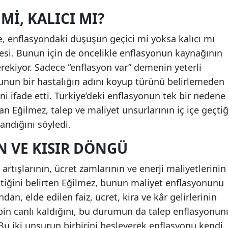
 MI, KALICI MI?
e, enflasyondaki düşüşün geçici mi yoksa kalıcı mı
si. Bunun için de öncelikle enflasyonun kaynağının
rekiyor. Sadece “enflasyon var” demenin yeterli
bunun bir hastalığın adını koyup türünü belirlemeden
i ifade etti. Türkiye’deki enflasyonun tek bir nedene
 Eğilmez, talep ve maliyet unsurlarının iç içe geçtiğ
andığını söyledi.
 VE KISIR DÖNGÜ
u artışlarının, ücret zamlarının ve enerji maliyetlerinin
ktiğini belirten Eğilmez, bunun maliyet enflasyonunu
ndan, elde edilen faiz, ücret, kira ve kâr gelirlerinin
in canlı kaldığını, bu durumun da talep enflasyonun
Bu iki unsurun birbirini besleyerek enflasyonu kendi