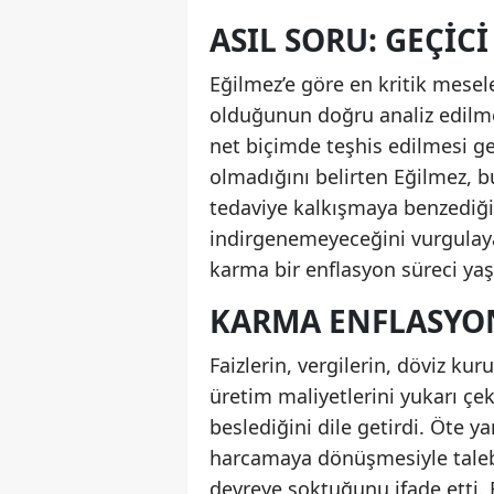
ASIL SORU: GEÇICI
Eğilmez’e göre en kritik mesel
olduğunun doğru analiz edilme
net biçimde teşhis edilmesi ge
olmadığını belirten Eğilmez, 
tedaviye kalkışmaya benzediğin
indirgenemeyeceğini vurgulayan
karma bir enflasyon süreci yaş
KARMA ENFLASYON
Faizlerin, vergilerin, döviz kur
üretim maliyetlerini yukarı çe
beslediğini dile getirdi. Öte ya
harcamaya dönüşmesiyle taleb
devreye soktuğunu ifade etti. 