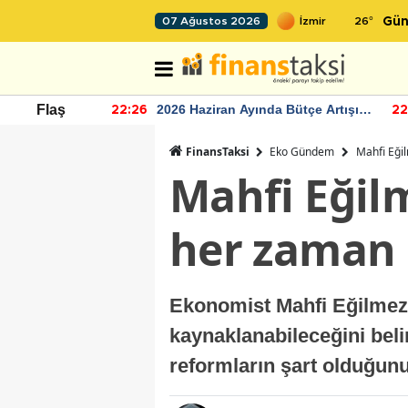
26
°
07 Ağustos 2026
Gün
r seviyesinin
2026 Haziran Ayında Bütçe Artışı
Flaş
22:26
22
Yaşandı
FinansTaksi
Eko Gündem
Mahfi Eği
Mahfi Eğil
her zaman 
Ekonomist Mahfi Eğilmez,
kaynaklanabileceğini belir
reformların şart olduğun