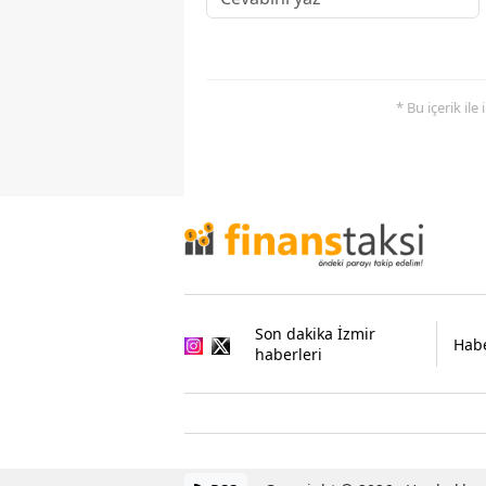
* Bu içerik ile
Son dakika İzmir
Habe
haberleri