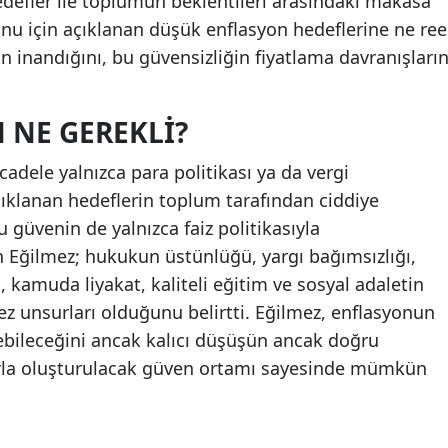
edefler ile toplumun beklentileri arasındaki makasa
onu için açıklanan düşük enflasyon hedeflerine ne ree
n inandığını, bu güvensizliğin fiyatlama davranışların
N NE GEREKLI?
adele yalnızca para politikası ya da vergi
Açıklanan hedeflerin toplum tarafından ciddiye
u güvenin de yalnızca faiz politikasıyla
Eğilmez; hukukun üstünlüğü, yargı bağımsızlığı,
 kamuda liyakat, kaliteli eğitim ve sosyal adaletin
z unsurları olduğunu belirtti. Eğilmez, enflasyonun
şebileceğini ancak kalıcı düşüşün ancak doğru
larla oluşturulacak güven ortamı sayesinde mümkün