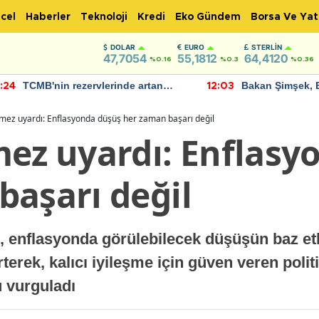
cel
Haberler
Teknoloji
Kredi
Eko Gündem
Borsa Ve Yat
DOLAR
EURO
STERLIN
47,7054
55,1812
64,4120
%0.16
%0.3
%0.36
TCMB'nin rezervlerinde artan
Bakan Şimşek, 
:24
12:03
momentum devam ediyor
için umut verici
bulundu
lmez uyardı: Enflasyonda düşüş her zaman başarı değil
mez uyardı: Enflasy
başarı değil
 enflasyonda görülebilecek düşüşün baz et
terek, kalıcı iyileşme için güven veren polit
u vurguladı