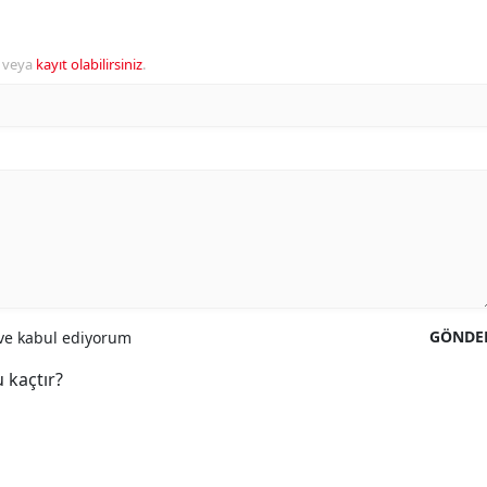
veya
kayıt olabilirsiniz
.
GÖNDE
e kabul ediyorum
 kaçtır?