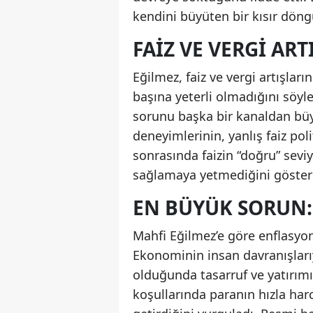
kendini büyüten bir kısır dö
FAIZ VE VERGI AR
Eğilmez, faiz ve vergi artışlar
başına yeterli olmadığını söyle
sorunu başka bir kanaldan büyü
deneyimlerinin, yanlış faiz poli
sonrasında faizin “doğru” sevi
sağlamaya yetmediğini gösterdi
EN BÜYÜK SORUN:
Mahfi Eğilmez’e göre enflasyon
Ekonominin insan davranışlarıy
olduğunda tasarruf ve yatırımı
koşullarında paranın hızla har