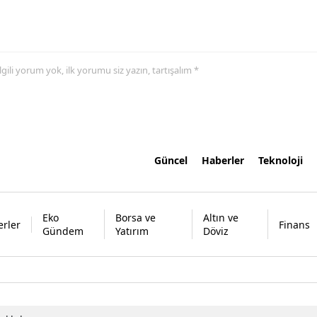
 ilgili yorum yok, ilk yorumu siz yazın, tartışalım *
Güncel
Haberler
Teknoloji
Eko
Borsa ve
Altın ve
rler
Finans
Gündem
Yatırım
Döviz