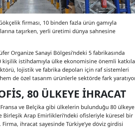
Gökçelik firması, 10 binden fazla ürün gamıyla
flarına taşırken, yerli üretimi dünya sahnesine
lüfer Organize Sanayi Bölgesi’ndeki 5 fabrikasında
0 kişilik istihdamıyla ülke ekonomisine önemli katkıla
törü, lojistik ve fabrika depoları için raf sistemleri
hem de özel tasarım ürünlerle sektörde fark yaratıyor
OFIS, 80 ÜLKEYE İHRACAT
 Fransa ve Belçika gibi ülkelerin bulunduğu 80 ülkeye
Birleşik Arap Emirlikleri’ndeki ofisleriyle küresel bir
irma, ihracat sayesinde Türkiye’ye döviz girdisi