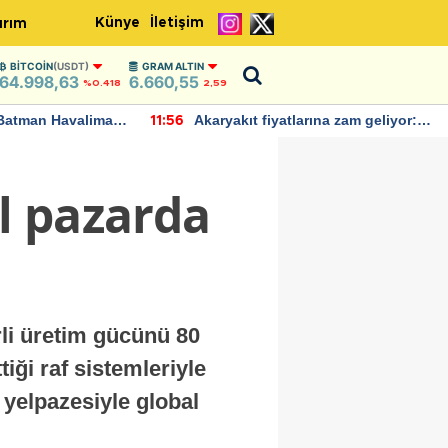
Künye
İletişim
ırım
BITCOIN
(USDT)
GRAM ALTIN
64.998,63
6.660,55
%0.418
2,59
rına zam geliyor:
IMF, Birleşik Krallık ekonomisinin
22:37
ndı
bu yıl yüzde 1 büyümesini
öngörüyor
al pazarda
rli üretim gücünü 80
tiği raf sistemleriyle
n yelpazesiyle global