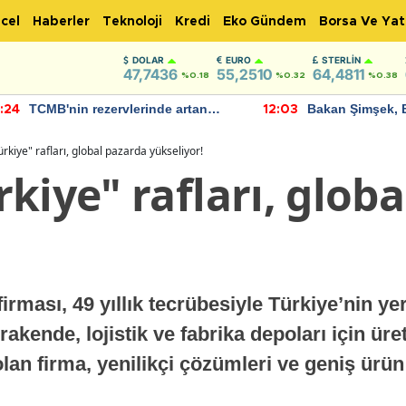
cel
Haberler
Teknoloji
Kredi
Eko Gündem
Borsa Ve Yat
DOLAR
EURO
STERLIN
47,7436
55,2510
64,4811
%0.18
%0.32
%0.38
Bakan Şimşek, Batman Havalimanı
Akaryakıt fiyatla
:03
11:56
için umut verici açıklamalarda
Yeni tarih açıkla
bulundu
rkiye" rafları, global pazarda yükseliyor!
kiye" rafları, glob
irması, 49 yıllık tecrübesiyle Türkiye’nin ye
akende, lojistik ve fabrika depoları için üret
 olan firma, yenilikçi çözümleri ve geniş ürü