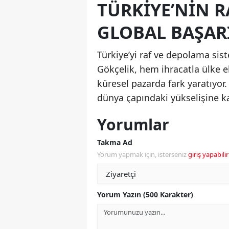
TÜRKIYE’NIN 
GLOBAL BAŞAR
Türkiye’yi raf ve depolama sis
Gökçelik, hem ihracatla ülke e
küresel pazarda fark yaratıyor.
dünya çapındaki yükselişine ka
Yorumlar
Takma Ad
Yorum yapmak için, isterseniz
giriş yapabilir
Yorum Yazın (500 Karakter)