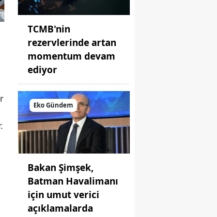
TCMB'nin
rezervlerinde artan
momentum devam
ediyor
r
Eko Gündem
.
Bakan Şimşek,
Batman Havalimanı
için umut verici
açıklamalarda