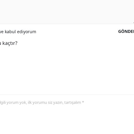
GÖNDE
e kabul ediyorum
 kaçtır?
 ilgili yorum yok, ilk yorumu siz yazın, tartışalım *