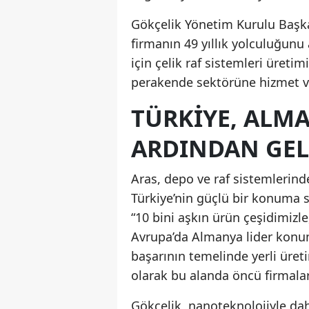
Gökçelik Yönetim Kurulu Başka
firmanın 49 yıllık yolculuğunu
için çelik raf sistemleri üreti
perakende sektörüne hizmet ve
TÜRKIYE, ALM
ARDINDAN GEL
Aras, depo ve raf sistemlerin
Türkiye’nin güçlü bir konuma s
“10 bini aşkın ürün çeşidimizle,
Avrupa’da Almanya lider konu
başarının temelinde yerli üret
olarak bu alanda öncü firmalar
Gökçelik, nanoteknolojiyle dah