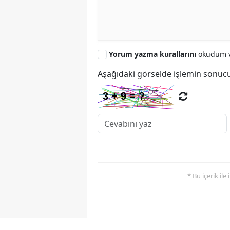
Yorum yazma kurallarını
okudum v
Aşağıdaki görselde işlemin sonucu
* Bu içerik ile