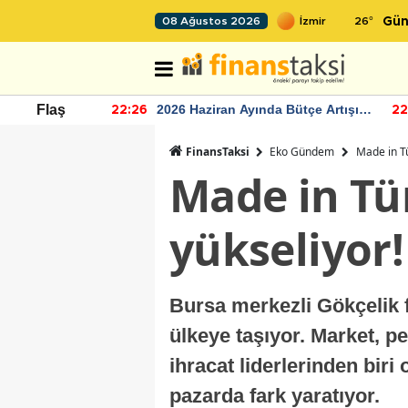
26
°
08 Ağustos 2026
Gün
 Bütçe Artışı
TCMB'nin rezervlerinde artan
Flaş
22:24
12
momentum devam ediyor
FinansTaksi
Eko Gündem
Made in Tü
Made in Tür
yükseliyor!
Bursa merkezli Gökçelik f
ülkeye taşıyor. Market, per
ihracat liderlerinden biri
pazarda fark yaratıyor.