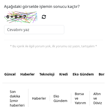
Aşağıdaki görselde işlemin sonucu kaçtır?
* Bu içerik ile ilgili yorum yok, ilk yorumu siz yazın, tartışalım *
Güncel
Haberler
Teknoloji
Kredi
Eko Gündem
Bors
Son
Borsa
Altın
dakika
Eko
Haberler
ve
ve
İzmir
Gündem
Yatırım
Döviz
haberleri