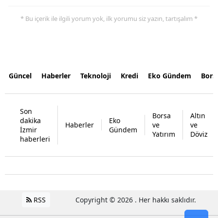
* Bu içerik ile ilgili yorum yok, ilk yorumu siz yazın, tartışalım *
Güncel
Haberler
Teknoloji
Kredi
Eko Gündem
Bors
Son
Borsa
Altın
dakika
Eko
Haberler
ve
ve
İzmir
Gündem
Yatırım
Döviz
haberleri
RSS
Copyright © 2026 . Her hakkı saklıdır.