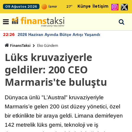
Künye
İletişim
09 Ağustos 2026
27
°
2026 Haziran Ayında Bütçe Artışı Yaşandı
22:26
FinansTaksi
Eko Gündem
Lüks kruvaziyerle
geldiler: 200 CEO
Marmaris'te buluştu
Dünyaca ünlü "L’Austral" kruvaziyeriyle
Marmaris’e gelen 200 üst düzey yönetici, özel
bir etkinlikte bir araya geldi. Limana demirleyen
142 metrelik lüks gemi, teknoloji ve iş