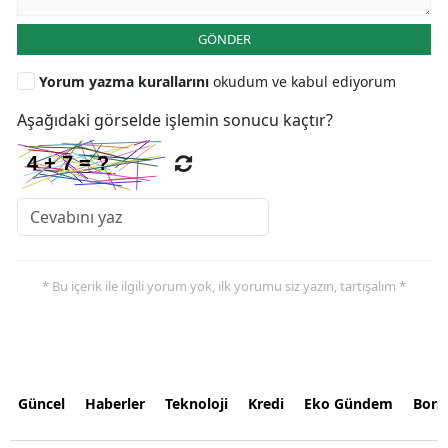
GÖNDER
Yorum yazma kurallarını
okudum ve kabul ediyorum
Aşağıdaki görselde işlemin sonucu kaçtır?
* Bu içerik ile ilgili yorum yok, ilk yorumu siz yazın, tartışalım *
Güncel
Haberler
Teknoloji
Kredi
Eko Gündem
Bors