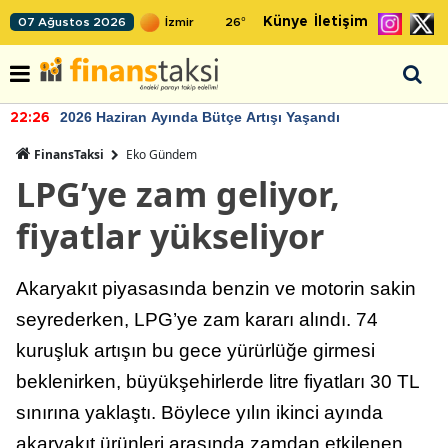
Künye
İletişim
07 Ağustos 2026
26
°
2026 Haziran Ayında Bütçe Artışı Yaşandı
22:26
FinansTaksi
Eko Gündem
LPG’ye zam geliyor,
fiyatlar yükseliyor
Akaryakıt piyasasında benzin ve motorin sakin
seyrederken, LPG’ye zam kararı alındı. 74
kuruşluk artışın bu gece yürürlüğe girmesi
beklenirken, büyükşehirlerde litre fiyatları 30 TL
sınırına yaklaştı. Böylece yılın ikinci ayında
akaryakıt ürünleri arasında zamdan etkilenen