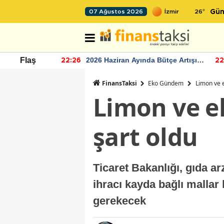
26
°
07 Ağustos 2026
Gün
r seviyesinin
2026 Haziran Ayında Bütçe Artışı
Flaş
22:26
22
Yaşandı
FinansTaksi
Eko Gündem
Limon ve e
Limon ve e
şart oldu
Ticaret Bakanlığı, gıda a
ihracı kayda bağlı mallar 
gerekecek