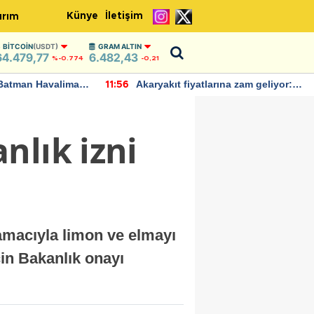
Künye
İletişim
ırım
BITCOIN
(USDT)
GRAM ALTIN
64.479,77
6.482,43
%-0.774
-0,21
Batman Havalimanı
Akaryakıt fiyatlarına zam geliyor:
11:56
 açıklamalarda
Yeni tarih açıklandı
nlık izni
 amacıyla limon ve elmayı
için Bakanlık onayı