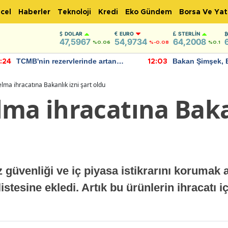
cel
Haberler
Teknoloji
Kredi
Eko Gündem
Borsa Ve Yat
DOLAR
EURO
STERLIN
47,5967
54,9734
64,2008
%0.06
%-0.08
%0.1
TCMB'nin rezervlerinde artan
Bakan Şimşek, 
:24
12:03
momentum devam ediyor
için umut verici
bulundu
lma ihracatına Bakanlık izni şart oldu
lma ihracatına Baka
rz güvenliği ve iç piyasa istikrarını korumak
listesine ekledi. Artık bu ürünlerin ihracatı 