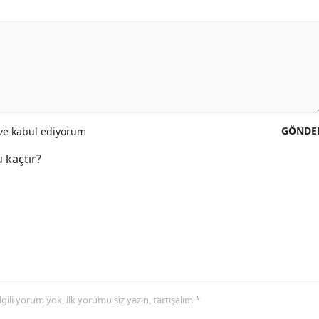
GÖNDE
e kabul ediyorum
 kaçtır?
 ilgili yorum yok, ilk yorumu siz yazın, tartışalım *