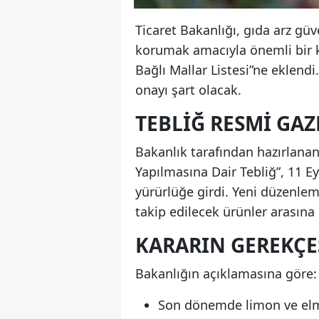
Ticaret Bakanlığı, gıda arz güv
korumak amacıyla önemli bir ka
Bağlı Mallar Listesi”ne eklendi
onayı şart olacak.
TEBLIĞ RESMI GAZ
Bakanlık tarafından hazırlanan 
Yapılmasına Dair Tebliğ”, 11 E
yürürlüğe girdi. Yeni düzenlem
takip edilecek ürünler arasına 
KARARIN GEREKÇE
Bakanlığın açıklamasına göre:
Son dönemde limon ve elma