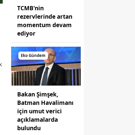
TCMB'nin
rezervlerinde artan
momentum devam
ediyor
Eko Gündem
k
Bakan Şimşek,
Batman Havalimanı
için umut verici
açıklamalarda
bulundu