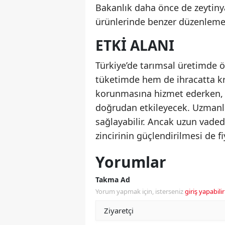
Bakanlık daha önce de zeytinya
ürünlerinde benzer düzenlemel
ETKI ALANI
Türkiye’de tarımsal üretimde 
tüketimde hem de ihracatta kri
korunmasına hizmet ederken, d
doğrudan etkileyecek. Uzmanlar
sağlayabilir. Ancak uzun vadede
zincirinin güçlendirilmesi de f
Yorumlar
Takma Ad
Yorum yapmak için, isterseniz
giriş yapabilir