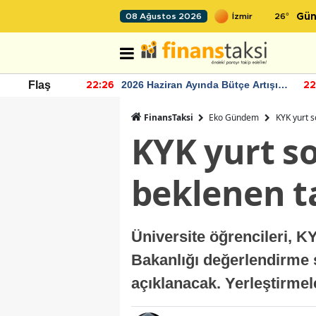
26
°
08 Ağustos 2026
Gün
r seviyesinin
2026 Haziran Ayında Bütçe Artışı
Flaş
22:26
22
Yaşandı
FinansTaksi
Eko Gündem
KYK yurt s
KYK yurt so
beklenen t
Üniversite öğrencileri, K
Bakanlığı değerlendirme 
açıklanacak. Yerleştirmel