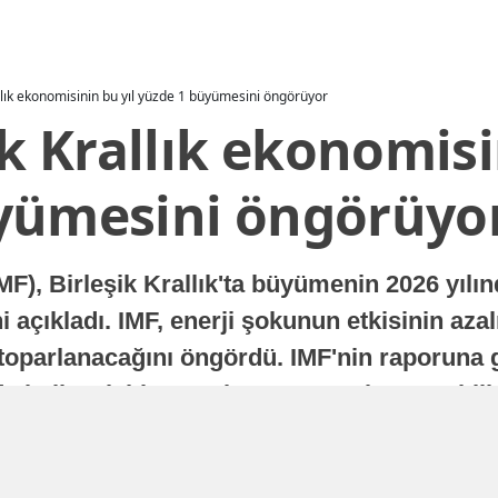
allık ekonomisinin bu yıl yüzde 1 büyümesini öngörüyor
ik Krallık ekonomisi
yümesini öngörüyo
MF), Birleşik Krallık'ta büyümenin 2026 yılı
 açıkladı. IMF, enerji şokunun etkisinin azal
oparlanacağını öngördü. IMF'nin raporuna gö
a istikrarlı bir toparlanma süreci yaşayabilir
Yayınlanma
16 Temmuz 2026 - 22:37