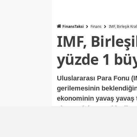
FinansTaksi
Finans
IMF, Birleşik Kr
IMF, Birleş
yüzde 1 bü
Uluslararası Para Fonu (I
gerilemesinin beklendiğini
ekonominin yavaş yavaş t
ekonomisi, sonraki yıllard
Nur Duman