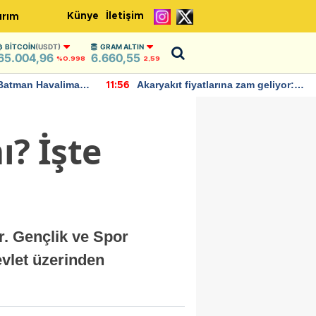
Künye
İletişim
ırım
BITCOIN
(USDT)
GRAM ALTIN
65.004,96
6.660,55
%0.998
2,59
Batman Havalimanı
Akaryakıt fiyatlarına zam geliyor:
11:56
 açıklamalarda
Yeni tarih açıklandı
ı? İşte
r. Gençlik ve Spor
vlet üzerinden