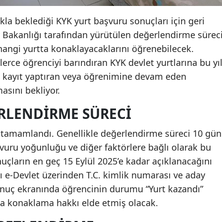
kla beklediği KYK yurt başvuru sonuçları için geri
r Bakanlığı tarafından yürütülen değerlendirme sürec
angi yurtta konaklayacaklarını öğrenebilecek.
lerce öğrenciyi barındıran KYK devlet yurtlarına bu yı
i kayıt yaptıran veya öğrenimine devam eden
asını bekliyor.
RLENDIRME SÜRECI
e tamamlandı. Genellikle değerlendirme süreci 10 gün
vuru yoğunluğu ve diğer faktörlere bağlı olarak bu
sonuçların en geç 15 Eylül 2025’e kadar açıklanacağını
rı e-Devlet üzerinden T.C. kimlik numarası ve aday
Sonuç ekranında öğrencinin durumu “Yurt kazandı”
tta konaklama hakkı elde etmiş olacak.