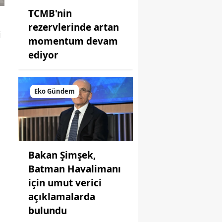
TCMB'nin
rezervlerinde artan
i
momentum devam
ediyor
l
Eko Gündem
Bakan Şimşek,
Batman Havalimanı
için umut verici
açıklamalarda
bulundu