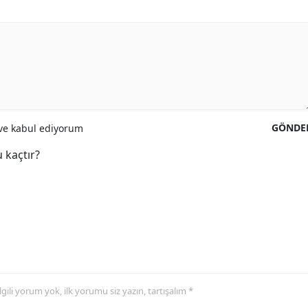
GÖNDE
e kabul ediyorum
 kaçtır?
 ilgili yorum yok, ilk yorumu siz yazın, tartışalım *