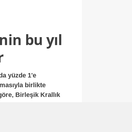
nin bu yıl
r
nda yüzde 1'e
masıyla birlikte
re, Birleşik Krallık
.
Abone Ol