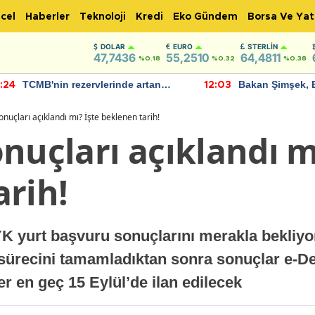
cel
Haberler
Teknoloji
Kredi
Eko Gündem
Borsa Ve Yat
DOLAR
EURO
STERLIN
47,7436
55,2510
64,4811
%0.18
%0.32
%0.38
TCMB'nin rezervlerinde artan
Bakan Şimşek, 
:24
12:03
momentum devam ediyor
için umut verici
bulundu
onuçları açıklandı mı? İşte beklenen tarih!
nuçları açıklandı m
arih!
YK yurt başvuru sonuçlarını merakla bekliyo
sürecini tamamladıktan sonra sonuçlar e-De
er en geç 15 Eylül’de ilan edilecek