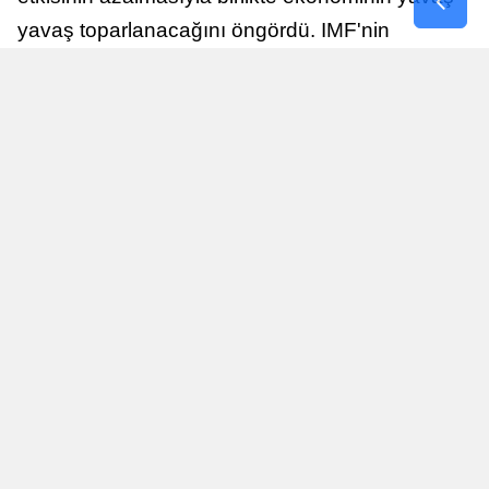
yavaş toparlanacağını öngördü. IMF'nin
raporuna göre, Birleşik Krallık ekonomisi,
sonraki yıllarda istikrarlı bir toparlanma süreci
yaşayabilir.
Yayınlanma
Nur Duman
16 Temmuz 2026 - 22:37