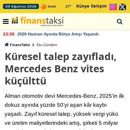
Künye
İletişim
09 Ağustos 2026
27
°
2026 Haziran Ayında Bütçe Artışı Yaşandı
22:26
FinansTaksi
Eko Gündem
Küresel talep zayıfladı,
Mercedes Benz vites
küçülttü
Alman otomotiv devi Mercedes-Benz, 2025’in ilk
dokuz ayında yüzde 50’yi aşan kâr kaybı
yaşadı. Zayıf küresel talep, yüksek vergi yükü
ve üretim maliyetlerindeki artış, şirketi 5 milyar