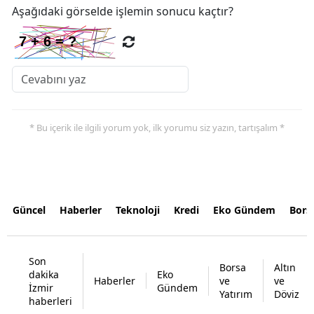
Aşağıdaki görselde işlemin sonucu kaçtır?
* Bu içerik ile ilgili yorum yok, ilk yorumu siz yazın, tartışalım *
Güncel
Haberler
Teknoloji
Kredi
Eko Gündem
Bors
Son
Borsa
Altın
dakika
Eko
Haberler
ve
ve
İzmir
Gündem
Yatırım
Döviz
haberleri