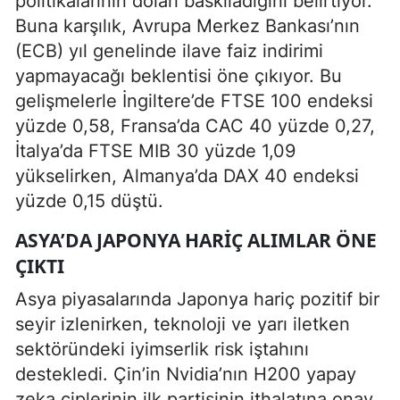
politikalarının doları baskıladığını belirtiyor.
Buna karşılık, Avrupa Merkez Bankası’nın
(ECB) yıl genelinde ilave faiz indirimi
yapmayacağı beklentisi öne çıkıyor. Bu
gelişmelerle İngiltere’de FTSE 100 endeksi
yüzde 0,58, Fransa’da CAC 40 yüzde 0,27,
İtalya’da FTSE MIB 30 yüzde 1,09
yükselirken, Almanya’da DAX 40 endeksi
yüzde 0,15 düştü.
ASYA’DA JAPONYA HARIÇ ALIMLAR ÖNE
ÇIKTI
Asya piyasalarında Japonya hariç pozitif bir
seyir izlenirken, teknoloji ve yarı iletken
sektöründeki iyimserlik risk iştahını
destekledi. Çin’in Nvidia’nın H200 yapay
zeka çiplerinin ilk partisinin ithalatına onay