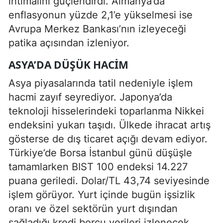
ihtimalini güçlendirdi. Almanya’da
enflasyonun yüzde 2,1’e yükselmesi ise
Avrupa Merkez Bankası’nın izleyeceği
patika açısından izleniyor.
ASYA’DA DÜŞÜK HACIM
Asya piyasalarında tatil nedeniyle işlem
hacmi zayıf seyrediyor. Japonya’da
teknoloji hisselerindeki toparlanma Nikkei
endeksini yukarı taşıdı. Ülkede ihracat artış
gösterse de dış ticaret açığı devam ediyor.
Türkiye’de Borsa İstanbul günü düşüşle
tamamlarken BIST 100 endeksi 14.227
puana geriledi. Dolar/TL 43,74 seviyesinde
işlem görüyor. Yurt içinde bugün işsizlik
oranı ve özel sektörün yurt dışından
sağladığı kredi borcu verileri izlenecek.