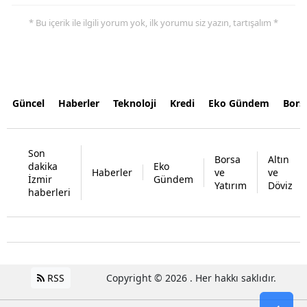
* Bu içerik ile ilgili yorum yok, ilk yorumu siz yazın, tartışalım *
Güncel
Haberler
Teknoloji
Kredi
Eko Gündem
Bors
Son
Borsa
Altın
dakika
Eko
Haberler
ve
ve
İzmir
Gündem
Yatırım
Döviz
haberleri
RSS
Copyright © 2026 . Her hakkı saklıdır.