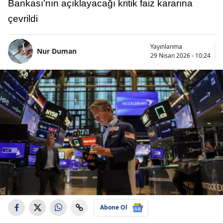
Bankası’nın açıklayacağı kritik faiz kararına
çevrildi
Yayınlanma
Nur Duman
29 Nisan 2026 - 10:24
Abone Ol