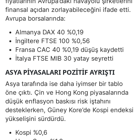
fiyatlarının Avrupa’daki havayolu şirketlerini
finansal açıdan zorlayabileceğini ifade etti.
Avrupa borsalarında:
Almanya DAX 40 %0,19
İngiltere FTSE 100 %0,56
Fransa CAC 40 %0,19 düşüş kaydetti
İtalya FTSE MIB 30 yatay seyretti
ASYA PIYASALARI POZITIF AYRIŞTI
Asya tarafında ise daha iyimser bir tablo
öne çıktı. Çin ve Hong Kong piyasalarında
düşük enflasyon baskısı risk iştahını
desteklerken, Güney Kore’de Kospi endeksi
yükselişini sürdürdü.
Kospi %0,6