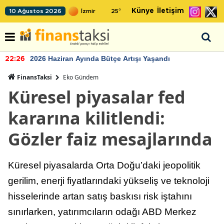
Künye
İletişim
10 Ağustos 2026
25
°
2026 Haziran Ayında Bütçe Artışı Yaşandı
22:26
FinansTaksi
Eko Gündem
Küresel piyasalar fed
kararına kilitlendi:
Gözler faiz mesajlarında
Küresel piyasalarda Orta Doğu’daki jeopolitik
gerilim, enerji fiyatlarındaki yükseliş ve teknoloji
hisselerinde artan satış baskısı risk iştahını
sınırlarken, yatırımcıların odağı ABD Merkez