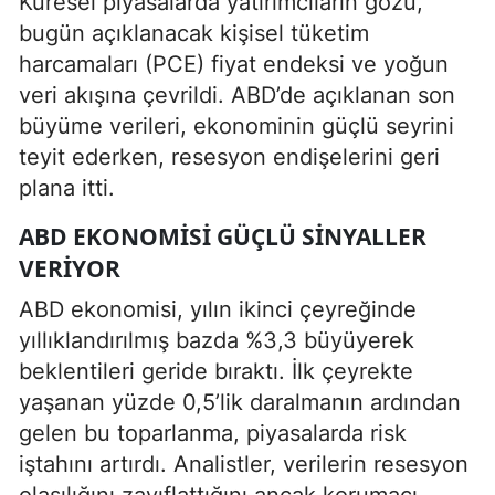
Küresel piyasalarda yatırımcıların gözü,
bugün açıklanacak kişisel tüketim
harcamaları (PCE) fiyat endeksi ve yoğun
veri akışına çevrildi. ABD’de açıklanan son
büyüme verileri, ekonominin güçlü seyrini
teyit ederken, resesyon endişelerini geri
plana itti.
ABD EKONOMISI GÜÇLÜ SINYALLER
VERIYOR
ABD ekonomisi, yılın ikinci çeyreğinde
yıllıklandırılmış bazda %3,3 büyüyerek
beklentileri geride bıraktı. İlk çeyrekte
yaşanan yüzde 0,5’lik daralmanın ardından
gelen bu toparlanma, piyasalarda risk
iştahını artırdı. Analistler, verilerin resesyon
olasılığını zayıflattığını ancak korumacı