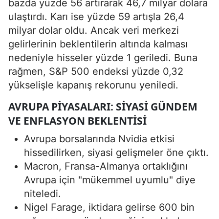
bazda yüzde 56 artırarak 46,7 milyar dolara
ulaştırdı. Karı ise yüzde 59 artışla 26,4
milyar dolar oldu. Ancak veri merkezi
gelirlerinin beklentilerin altında kalması
nedeniyle hisseler yüzde 1 geriledi. Buna
rağmen, S&P 500 endeksi yüzde 0,32
yükselişle kapanış rekorunu yeniledi.
AVRUPA PIYASALARI: SIYASI GÜNDEM
VE ENFLASYON BEKLENTISI
Avrupa borsalarında Nvidia etkisi
hissedilirken, siyasi gelişmeler öne çıktı.
Macron, Fransa-Almanya ortaklığını
Avrupa için "mükemmel uyumlu" diye
niteledi.
Nigel Farage, iktidara gelirse 600 bin