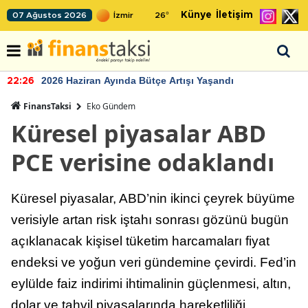
Künye
İletişim
07 Ağustos 2026
26
°
2026 Haziran Ayında Bütçe Artışı Yaşandı
22:26
FinansTaksi
Eko Gündem
Küresel piyasalar ABD
PCE verisine odaklandı
Küresel piyasalar, ABD’nin ikinci çeyrek büyüme
verisiyle artan risk iştahı sonrası gözünü bugün
açıklanacak kişisel tüketim harcamaları fiyat
endeksi ve yoğun veri gündemine çevirdi. Fed’in
eylülde faiz indirimi ihtimalinin güçlenmesi, altın,
dolar ve tahvil piyasalarında hareketliliği