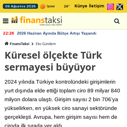
Künye
İletişim
06 Ağustos 2026
26
°
2026 Haziran Ayında Bütçe Artışı Yaşandı
22:26
FinansTaksi
Eko Gündem
Küresel ölçekte Türk
sermayesi büyüyor
2024 yılında Türkiye kontrolündeki girişimlerin
yurt dışında elde ettiği toplam ciro 89 milyar 840
milyon dolara ulaştı. Girişim sayısı 2 bin 706’ya
yükselirken, en yüksek ciro sanayi sektöründe
gerçekleşti. Avrupa, hem girişim sayısı hem de
ciroda ilk sırada yer aldı