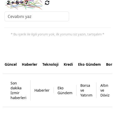
* Bu içerik ile ilgili yorum yok, ilk yorumu siz yazın, tartışalım *
Güncel
Haberler
Teknoloji
Kredi
Eko Gündem
Bors
Son
Borsa
Altın
dakika
Eko
Haberler
ve
ve
İzmir
Gündem
Yatırım
Döviz
haberleri