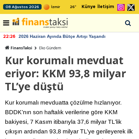
Künye
İletişim
08 Ağustos 2026
26
°
2026 Haziran Ayında Bütçe Artışı Yaşandı
22:26
FinansTaksi
Eko Gündem
Kur korumalı mevduat
eriyor: KKM 93,8 milyar
TL’ye düştü
Kur korumalı mevduatta çözülme hızlanıyor.
BDDK’nın son haftalık verilerine göre KKM
bakiyesi, 7 Kasım itibarıyla 37,6 milyar TL’lik
çıkışın ardından 93,8 milyar TL’ye gerileyerek ilk