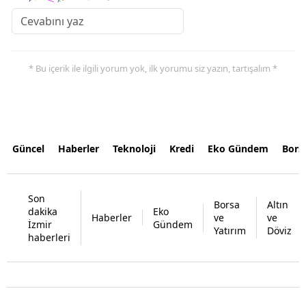
* Bu içerik ile ilgili yorum yok, ilk yorumu siz yazın, tartışalım *
Güncel
Haberler
Teknoloji
Kredi
Eko Gündem
Bors
Son
Borsa
Altın
dakika
Eko
Haberler
ve
ve
İzmir
Gündem
Yatırım
Döviz
haberleri