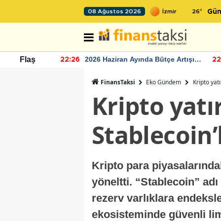
26
°
08 Ağustos 2026
Gün
r seviyesinin
2026 Haziran Ayında Bütçe Artışı
Flaş
22:26
22
Yaşandı
FinansTaksi
Eko Gündem
Kripto yatı
Kripto yatı
Stablecoin’
Kripto para piyasalarındak
yöneltti. “Stablecoin” adı 
rezerv varlıklara endeksle
ekosisteminde güvenli lim