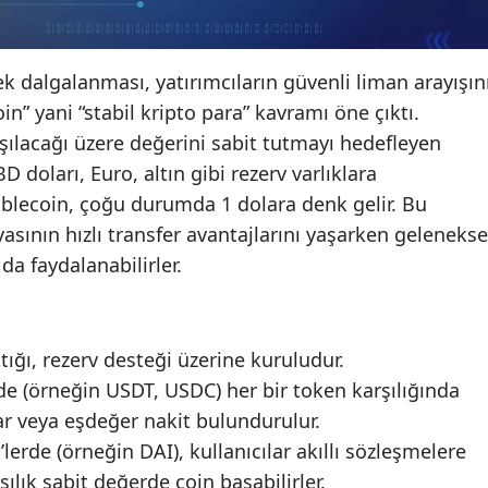
ek dalgalanması, yatırımcıların güvenli liman arayışın
n” yani “stabil kripto para” kavramı öne çıktı.
aşılacağı üzere değerini sabit tutmayı hedefleyen
ABD doları, Euro, altın gibi rezerv varlıklara
tablecoin, çoğu durumda 1 dolara denk gelir. Bu
yasının hızlı transfer avantajlarını yaşarken gelenekse
da faydalanabilirler.
ığı, rezerv desteği üzerine kuruludur.
rde (örneğin USDT, USDC) her bir token karşılığında
r veya eşdeğer nakit bulundurulur.
’lerde (örneğin DAI), kullanıcılar akıllı sözleşmelere
şılık sabit değerde coin basabilirler.