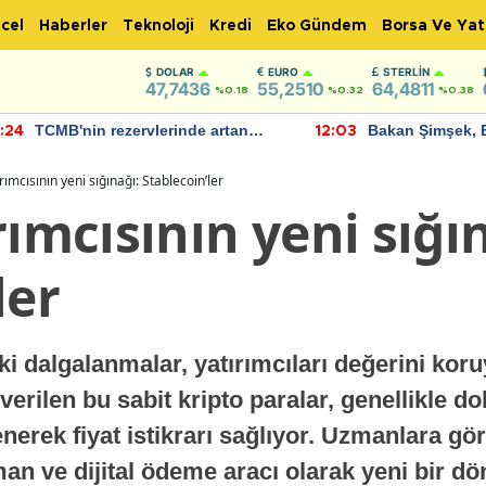
cel
Haberler
Teknoloji
Kredi
Eko Gündem
Borsa Ve Yat
DOLAR
EURO
STERLIN
47,7436
55,2510
64,4811
%0.18
%0.32
%0.38
TCMB'nin rezervlerinde artan
Bakan Şimşek, 
:24
12:03
momentum devam ediyor
için umut verici
bulundu
rımcısının yeni sığınağı: Stablecoin’ler
rımcısının yeni sığı
ler
i dalgalanmalar, yatırımcıları değerini koruy
verilen bu sabit kripto paralar, genellikle dol
nerek fiyat istikrarı sağlıyor. Uzmanlara gör
an ve dijital ödeme aracı olarak yeni bir dö