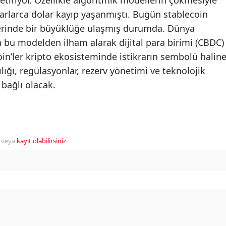
etiriyor. Özellikle algoritmik modellerin çökmesiyle
yarlarca dolar kayıp yaşanmıştı. Bugün stablecoin
zerinde bir büyüklüğe ulaşmış durumda. Dünya
 bu modelden ilham alarak dijital para birimi (CBDC)
ecoin’ler kripto ekosisteminde istikrarın sembolü halin
ılığı, regülasyonlar, rezerv yönetimi ve teknolojik
 bağlı olacak.
veya
kayıt olabilirsiniz
.