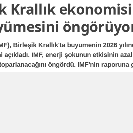
ik Krallık ekonomisi
yümesini öngörüyo
MF), Birleşik Krallık'ta büyümenin 2026 yılı
 açıkladı. IMF, enerji şokunun etkisinin azal
oparlanacağını öngördü. IMF'nin raporuna gö
a istikrarlı bir toparlanma süreci yaşayabilir
Yayınlanma
16 Temmuz 2026 - 22:37