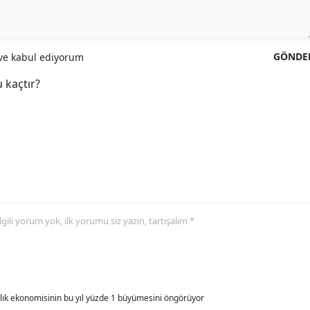
GÖNDE
e kabul ediyorum
 kaçtır?
 ilgili yorum yok, ilk yorumu siz yazın, tartışalım *
allık ekonomisinin bu yıl yüzde 1 büyümesini öngörüyor