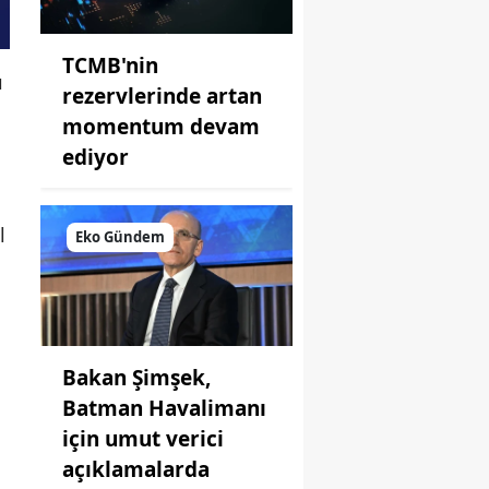
TCMB'nin
ı
rezervlerinde artan
momentum devam
ediyor
l
Eko Gündem
Bakan Şimşek,
Batman Havalimanı
için umut verici
açıklamalarda