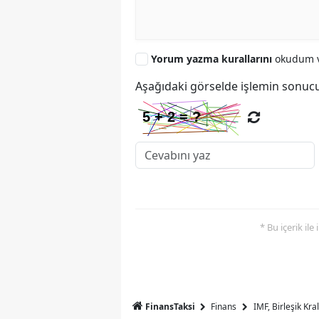
Yorum yazma kurallarını
okudum v
Aşağıdaki görselde işlemin sonucu
* Bu içerik ile
FinansTaksi
Finans
IMF, Birleşik Kr