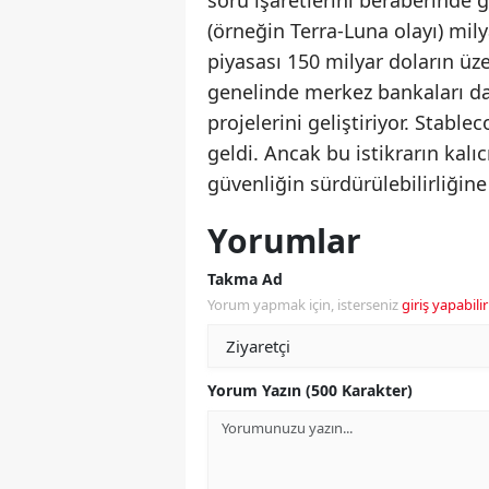
soru işaretlerini beraberinde g
(örneğin Terra-Luna olayı) mil
piyasası 150 milyar doların ü
genelinde merkez bankaları da
projelerini geliştiriyor. Stabl
geldi. Ancak bu istikrarın kalıc
güvenliğin sürdürülebilirliğine
Yorumlar
Takma Ad
Yorum yapmak için, isterseniz
giriş yapabilir
Yorum Yazın (500 Karakter)