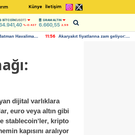
Künye
İletişim
ırım
BITCOIN
(USDT)
GRAM ALTIN
64.941,40
6.660,55
%-0.437
2,59
Batman Havalimanı
Akaryakıt fiyatlarına zam geliyor:
11:56
 açıklamalarda
Yeni tarih açıklandı
nağı:
an dijital varlıklara
ar, euro veya altın gibi
e stablecoin’ler, kripto
nemin kapısını aralıyor