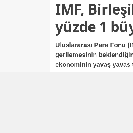
IMF, Birleş
yüzde 1 bü
Uluslararası Para Fonu (I
gerilemesinin beklendiğini
ekonominin yavaş yavaş t
ekonomisi, sonraki yıllard
Nur Duman