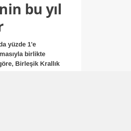
nin bu yıl
r
nda yüzde 1'e
masıyla birlikte
re, Birleşik Krallık
.
Abone Ol
Finans