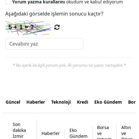
Yorum yazma kurallarını
okudum ve kabul ediyorum
Aşağıdaki görselde işlemin sonucu kaçtır?
* Bu içerik ile ilgili yorum yok, ilk yorumu siz yazın, tartışalım *
Güncel
Haberler
Teknoloji
Kredi
Eko Gündem
Bors
Son
Borsa
Altın
dakika
Eko
Haberler
ve
ve
İzmir
Gündem