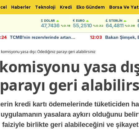
cel
Haberler
Teknoloji
Kredi
Eko Gündem
Borsa Ve Yat
DOLAR
EURO
STERLIN
47,7436
55,2510
64,4811
%0.18
%0.32
%0.38
TCMB'nin rezervlerinde artan
Bakan Şimşek, 
:24
12:03
momentum devam ediyor
için umut verici
bulundu
ı komisyonu yasa dışı: Ödediğiniz parayı geri alabilirsiniz
 komisyonu yasa dış
parayı geri alabilirs
rin kredi kartı ödemelerinde tüketiciden h
Bu uygulamanın yasalara aykırı olduğunu belirt
 faiziyle birlikte geri alabileceğini ve şikay