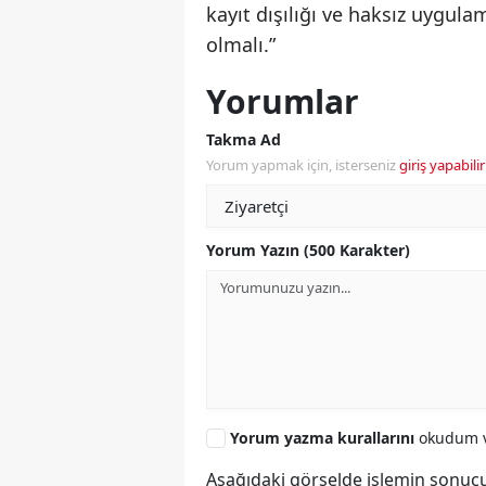
kayıt dışılığı ve haksız uygula
olmalı.”
Yorumlar
Takma Ad
Yorum yapmak için, isterseniz
giriş yapabilir
Yorum Yazın (500 Karakter)
Yorum yazma kurallarını
okudum v
Aşağıdaki görselde işlemin sonucu