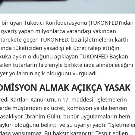
mli bir uyarı Tüketici Konfederasyonu (TÜKONFED)’ndan
 alışveriş yapan milyonlarca vatandaşı yakından
 harekete geçen TÜKONFED, bazı işletmelerin kartlı
nda tüketiciden yasadışı ek ücret talep ettiğini
n hukuka aykırı olduğunu açıklayan TÜKONFED Başkan
ilen tutarların faizleriyle birlikte iade alınabileceğini
yet yollarının açık olduğunu vurguladı.
KOMISYON ALMAK AÇIKÇA YASAK
Kredi Kartları Kanunu'nun 17. maddesi, işletmelerin
işlerde müşteriden ek ücret, komisyon ya da benzeri
yasaklıyor. İbrahim Güllü, bu tür uygulamaların hem
ykırı olduğunu belirtti ve şu uyarıyı yaptı: “İşletmele
daşa yansıtamaz. Bu haksız kazançtır. Tespit edilen