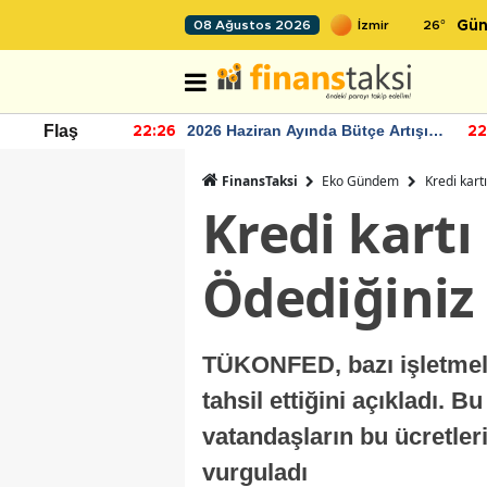
26
°
08 Ağustos 2026
Gün
r seviyesinin
2026 Haziran Ayında Bütçe Artışı
Flaş
22:26
22
Yaşandı
FinansTaksi
Eko Gündem
Kredi kart
Kredi kartı
Ödediğiniz 
TÜKONFED, bazı işletmele
tahsil ettiğini açıkladı. 
vatandaşların bu ücretleri
vurguladı