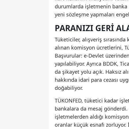
durumlarda işletmenin banka il
yeni sözleşme yapmaları engell
PARANIZI GERI AL
Tüketiciler, alışveriş sırasınd
alınan komisyon ücretlerini, T
Başvurular: e-Devlet üzerinden
yapılabiliyor. Ayrıca BDDK, Ti
da şikayet yolu açık. Haksız a
hakkında idari para cezası uyg
doğabiliyor.
TÜKONFED, tüketici kadar işl
bankalara da mesaj gönderdi. 
işletmelerden aldığı komisyon o
oranlar küçük esnafı zorluyor.