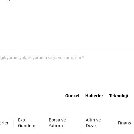
 ilgili yorum yok, ilk yorumu siz yazın, tartışalım *
Güncel
Haberler
Teknoloji
Eko
Borsa ve
Altın ve
rler
Finans
Gündem
Yatırım
Döviz