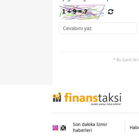
* Bu içerik ile
Son dakika İzmir
Habe
haberleri