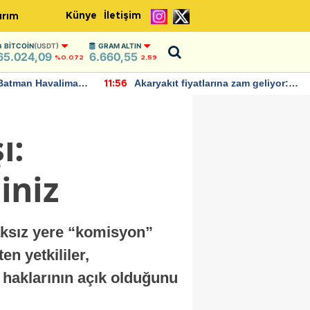
Künye
İletişim
ırım
BITCOIN
(USDT)
GRAM ALTIN
65.024,09
6.660,55
%0.072
2,59
Batman Havalimanı
Akaryakıt fiyatlarına zam geliyor:
11:56
 açıklamalarda
Yeni tarih açıklandı
ı:
iniz
aksız yere “komisyon”
en yetkililer,
et haklarının açık olduğunu