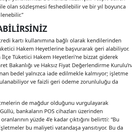
e olan sözleşmesi feshedilebilir ve bir yıl boyunca
enebilir.”
ABILIRSINIZ
a kredi kartı kullanımına bağlı olarak kendilerinden
üketici Hakem Heyetlerine başvurarak geri alabiliyor.
 İlçe Tüketici Hakem Heyetleri'ne bizzat giderek
caret Bakanlığı ve Haksız Fiyat Değerlendirme Kurulu’n
lınan bedel yalnızca iade edilmekle kalmıyor; işletme
ulanabiliyor ve faizli geri ödeme zorunluluğu da
etmelerin de mağdur olduğunu vurgulayarak
Güllü, bankaların POS cihazları üzerinden
ranlarının yüzde 4’e kadar çıktığını belirtti: “Bu
 İşletmeler bu maliyeti vatandaşa yansıtıyor. Bu da