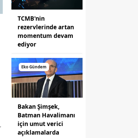
TCMB'nin
rezervlerinde artan
momentum devam
ediyor
Eko Gündem
Bakan Şimşek,
Batman Havalimanı
için umut verici
r
açıklamalarda