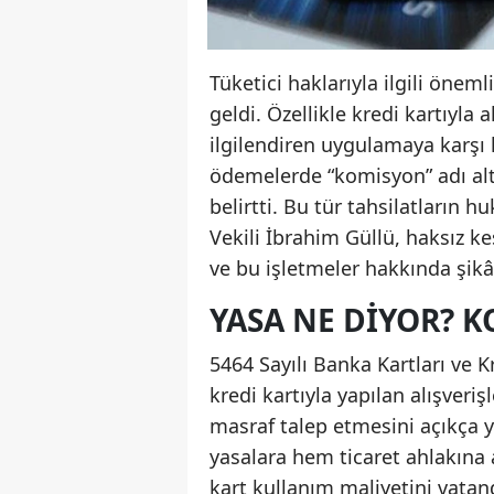
Tüketici haklarıyla ilgili öne
geldi. Özellikle kredi kartıyla
ilgilendiren uygulamaya karşı
ödemelerde “komisyon” adı altı
belirtti. Bu tür tahsilatları
Vekili İbrahim Güllü, haksız kes
ve bu işletmeler hakkında şikâ
YASA NE DIYOR? 
5464 Sayılı Banka Kartları ve 
kredi kartıyla yapılan alışver
masraf talep etmesini açıkça 
yasalara hem ticaret ahlakına a
kart kullanım maliyetini vatan