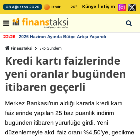
Künye
İletişim
08 Ağustos 2026
26
°
2026 Haziran Ayında Bütçe Artışı Yaşandı
22:26
FinansTaksi
Eko Gündem
Kredi kartı faizlerinde
yeni oranlar bugünden
itibaren geçerli
Merkez Bankası’nın aldığı kararla kredi kartı
faizlerinde yapılan 25 baz puanlık indirim
bugünden itibaren yürürlüğe girdi. Yeni
düzenlemeyle akdi faiz oranı %4,50’ye, gecikme