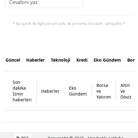
* Bu içerik ile ilgili yorum yok, ilk yorumu siz yazın, tartışalım *
Güncel
Haberler
Teknoloji
Kredi
Eko Gündem
Bors
Son
Borsa
Altın
dakika
Eko
Haberler
ve
ve
İzmir
Gündem
Yatırım
Döviz
haberleri