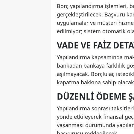
Borç yapılandırma işlemleri,
gerçekleştirilecek. Başvuru kan
uygulamalar ve müşteri hizmet
edilmiyor; sistem otomatik ol
VADE VE FAIZ DET
Yapılandırma kapsamında maksim
bankadan bankaya farklılık gös
aşılmayacak. Borçlular, istedi
kapatma hakkına sahip olacak
DÜZENLI ÖDEME Ş
Yapılandırma sonrası taksitler
yönde etkileyerek finansal g
yaşanması durumunda yapıland
başvurusu reddedilecek.