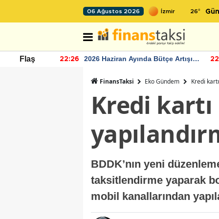
26
°
06 Ağustos 2026
Gün
r seviyesinin
2026 Haziran Ayında Bütçe Artışı
Flaş
22:26
22
Yaşandı
FinansTaksi
Eko Gündem
Kredi kart
Kredi kartı
yapılandırm
BDDK’nın yeni düzenlemesi
taksitlendirme yaparak bo
mobil kanallarından yapıl