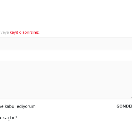
veya
kayıt olabilirsiniz
.
GÖNDE
e kabul ediyorum
 kaçtır?