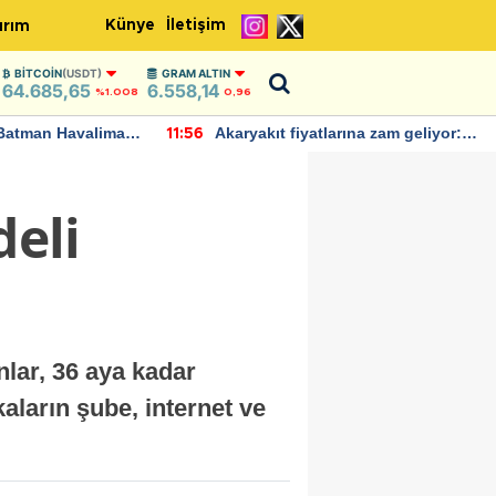
Künye
İletişim
ırım
BITCOIN
(USDT)
GRAM ALTIN
64.685,65
6.558,14
%1.008
0,96
Batman Havalimanı
Akaryakıt fiyatlarına zam geliyor:
11:56
 açıklamalarda
Yeni tarih açıklandı
deli
nlar, 36 aya kadar
aların şube, internet ve