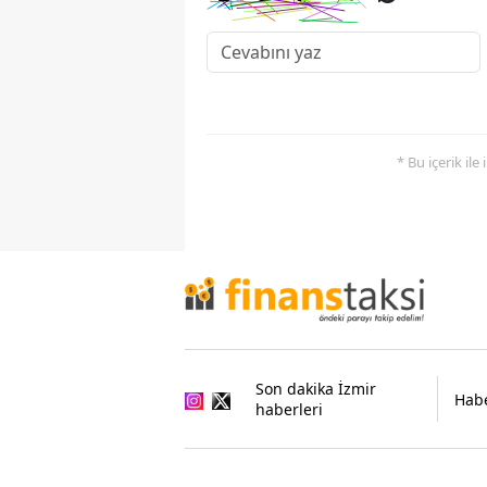
* Bu içerik ile
Son dakika İzmir
Habe
haberleri