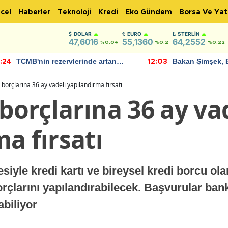
cel
Haberler
Teknoloji
Kredi
Eko Gündem
Borsa Ve Yat
DOLAR
EURO
STERLIN
47,6016
55,1360
64,2552
%0.04
%0.2
%0.22
TCMB'nin rezervlerinde artan
Bakan Şimşek, 
:24
12:03
momentum devam ediyor
için umut verici
bulundu
ı borçlarına 36 ay vadeli yapılandırma fırsatı
 borçlarına 36 ay va
a fırsatı
yle kredi kartı ve bireysel kredi borcu ola
rçlarını yapılandırabilecek. Başvurular bank
abiliyor