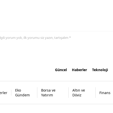
 ilgili yorum yok, ilk yorumu siz yazın, tartışalım *
Güncel
Haberler
Teknoloji
Eko
Borsa ve
Altın ve
rler
Finans
Gündem
Yatırım
Döviz