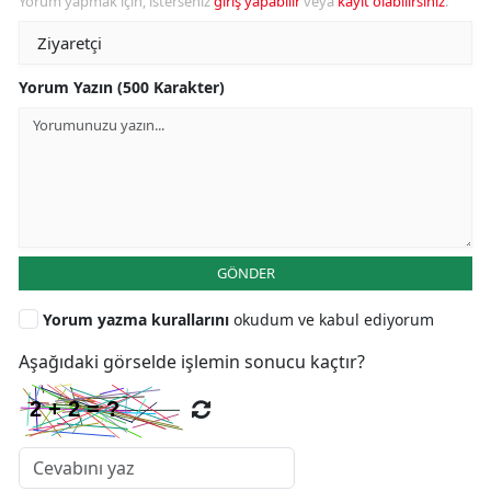
Yorum yapmak için, isterseniz
giriş yapabilir
veya
kayıt olabilirsiniz
.
Yorum Yazın (500 Karakter)
GÖNDER
Yorum yazma kurallarını
okudum ve kabul ediyorum
Aşağıdaki görselde işlemin sonucu kaçtır?