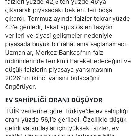
faizleri yüzde 42,5’ten yüzde 46’ya
çıkararak piyasadaki beklentileri boşa
çıkardı. Temmuz ayında faizler tekrar yüzde
43’e geriledi, fakat ağustos enflasyon
verileri ve siyasi gelişmeler nedeniyle
piyasada büyük bir rahatlama sağlanamadı.
Uzmanlar, Merkez Bankası’nın faiz
indirimlerinde temkinli hareket edeceğini ve
düşük faizlerin piyasaya yansımasının
2026’nın ikinci yarısını bulacağını
öngörüyor.
EV SAHIPLIĞI ORANI DÜŞÜYOR
TÜİK verilerine göre Türkiye’de ev sahipliği
oranı yüzde 56,1’e geriledi. Özellikle düşük
gelirli vatandaşlar için yüksek faizler, ev