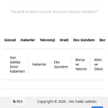
* Bu içerik ile ilgili yorum yok, ilk yorumu siz yazın, tartışalım *
Güncel
Haberler
Teknoloji
Kredi
Eko Gündem
Bors
Son
Borsa
Altın
dakika
Eko
Haberler
ve
ve
İzmir
Gündem
Yatırım
Döviz
haberleri
RSS
Copyright © 2026 . Her hakkı saklıdır.