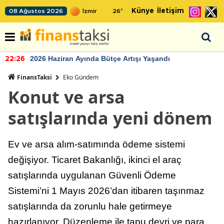
Künye
İletişim
08 Ağustos 2026
26
°
2026 Haziran Ayında Bütçe Artışı Yaşandı
22:26
FinansTaksi
Eko Gündem
Konut ve arsa
satışlarında yeni dönem
Ev ve arsa alım-satımında ödeme sistemi
değişiyor. Ticaret Bakanlığı, ikinci el araç
satışlarında uygulanan Güvenli Ödeme
Sistemi’ni 1 Mayıs 2026’dan itibaren taşınmaz
satışlarında da zorunlu hale getirmeye
hazırlanıyor. Düzenleme ile tapu devri ve para