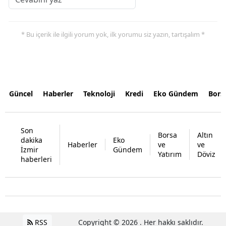
* Bu içerik ile ilgili yorum yok, ilk yorumu siz yazın, tartışalım *
Güncel
Haberler
Teknoloji
Kredi
Eko Gündem
Bors
Son
Borsa
Altın
dakika
Eko
Haberler
ve
ve
İzmir
Gündem
Yatırım
Döviz
haberleri
RSS
Copyright © 2026 . Her hakkı saklıdır.