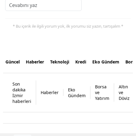
* Bu içerik ile ilgili yorum yok, ilk yorumu siz yazın, tartışalım *
Güncel
Haberler
Teknoloji
Kredi
Eko Gündem
Bors
Son
Borsa
Altın
dakika
Eko
Haberler
ve
ve
İzmir
Gündem
Yatırım
Döviz
haberleri