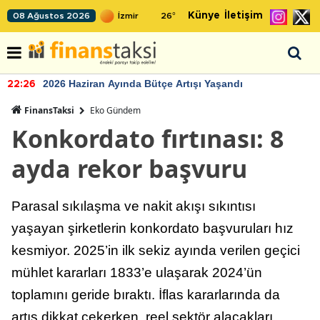
Künye
İletişim
08 Ağustos 2026
26
°
2026 Haziran Ayında Bütçe Artışı Yaşandı
22:26
FinansTaksi
Eko Gündem
Konkordato fırtınası: 8
ayda rekor başvuru
Parasal sıkılaşma ve nakit akışı sıkıntısı
yaşayan şirketlerin konkordato başvuruları hız
kesmiyor. 2025’in ilk sekiz ayında verilen geçici
mühlet kararları 1833’e ulaşarak 2024’ün
toplamını geride bıraktı. İflas kararlarında da
artış dikkat çekerken, reel sektör alacakları