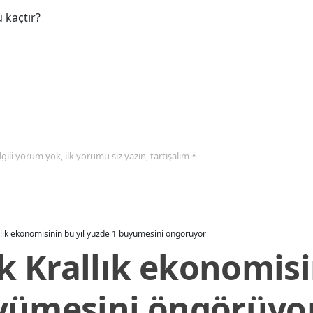
 kaçtır?
 ilgili yorum yok, ilk yorumu siz yazın, tartışalım *
allık ekonomisinin bu yıl yüzde 1 büyümesini öngörüyor
ik Krallık ekonomisi
yümesini öngörüyo