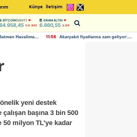
Künye
İletişim
ırım
BITCOIN
(USDT)
GRAM ALTIN
64.958,45
6.660,55
%0.933
2,59
Batman Havalimanı
Akaryakıt fiyatlarına zam geliyor:
11:56
 açıklamalarda
Yeni tarih açıklandı
r
önelik yeni destek
e çalışan başına 3 bin 500
e 50 milyon TL’ye kadar