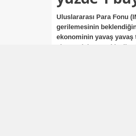
Uluslararası Para Fonu (I
gerilemesinin beklendiğini
ekonominin yavaş yavaş t
ekonomisi, sonraki yıllard
Nur Duman