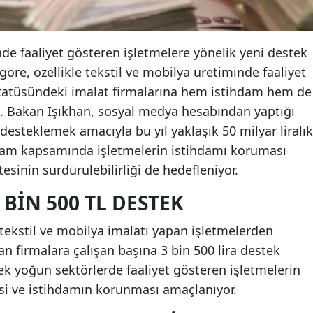
de faaliyet gösteren işletmelere yönelik yeni destek
öre, özellikle tekstil ve mobilya üretiminde faaliyet
statüsündeki imalat firmalarına hem istihdam hem de
. Bakan Işıkhan, sosyal medya hesabından yaptığı
esteklemek amacıyla bu yıl yaklaşık 50 milyar liralık
ogram kapsamında işletmelerin istihdamı koruması
tesinin sürdürülebilirliği de hedefleniyor.
 BIN 500 TL DESTEK
kstil ve mobilya imalatı yapan işletmelerden
yan firmalara çalışan başına 3 bin 500 lira destek
k yoğun sektörlerde faaliyet gösteren işletmelerin
esi ve istihdamın korunması amaçlanıyor.