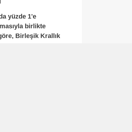
nda yüzde 1'e
masıyla birlikte
re, Birleşik Krallık
.
Abone Ol
Finans
Bitcoin, 65 bin dolar
seviyesinin altına