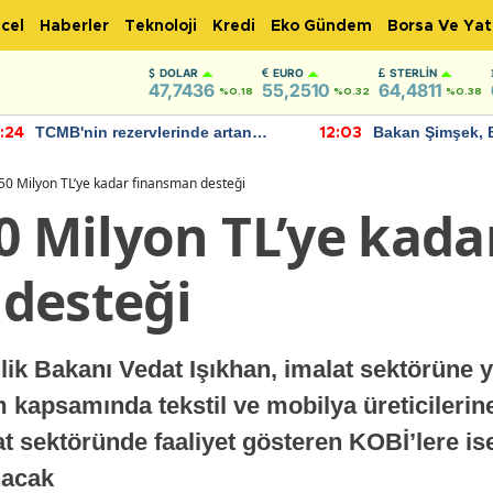
cel
Haberler
Teknoloji
Kredi
Eko Gündem
Borsa Ve Yat
DOLAR
EURO
STERLIN
47,7436
55,2510
64,4811
%0.18
%0.32
%0.38
TCMB'nin rezervlerinde artan
Bakan Şimşek, 
:24
12:03
momentum devam ediyor
için umut verici
bulundu
 50 Milyon TL’ye kadar finansman desteği
0 Milyon TL’ye kada
desteği
ik Bakanı Vedat Işıkhan, imalat sektörüne y
m kapsamında tekstil ve mobilya üreticilerin
at sektöründe faaliyet gösteren KOBİ’lere is
nacak