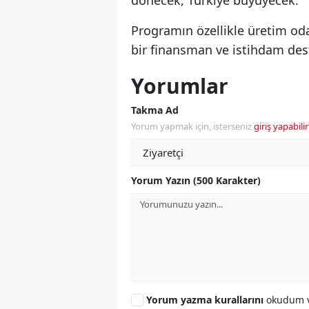
dönecek, Türkiye büyüyecek.”
Programın özellikle üretim oda
bir finansman ve istihdam des
Yorumlar
Takma Ad
Yorum yapmak için, isterseniz
giriş yapabilir
Yorum Yazın (500 Karakter)
Yorum yazma kurallarını
okudum v