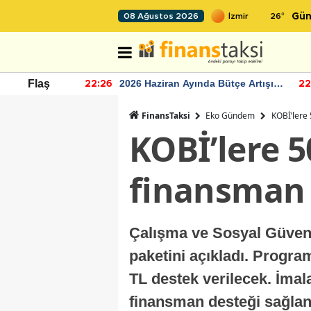
26
°
08 Ağustos 2026
Gün
r seviyesinin
2026 Haziran Ayında Bütçe Artışı
Flaş
22:26
22
Yaşandı
FinansTaksi
Eko Gündem
KOBİ’lere
KOBİ’lere 5
finansman 
Çalışma ve Sosyal Güvenl
paketini açıkladı. Progra
TL destek verilecek. İmal
finansman desteği sağla