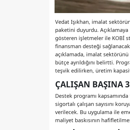
Vedat Işıkhan, imalat sektörün
paketini duyurdu. Açıklamaya g
gösteren işletmeler ile KOBİ 
finansman desteği sağlanacak
açıklamada, imalat sektörünü d
bütçe ayrıldığını belirtti. Pr
teşvik edilirken, üretim kapasi
ÇALIŞAN BAŞINA 3
Destek programı kapsamında te
sigortalı çalışan sayısını koru
verilecek. Bu uygulama ile eme
maliyet baskısının hafifletilm