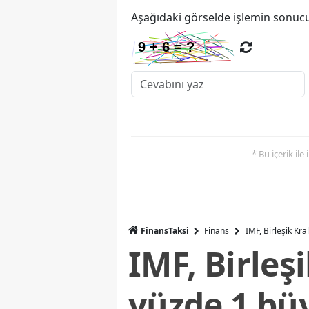
Aşağıdaki görselde işlemin sonucu
* Bu içerik ile
FinansTaksi
Finans
IMF, Birleşik Kr
IMF, Birleş
yüzde 1 bü