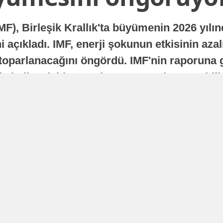
MF), Birleşik Krallık'ta büyümenin 2026 yılı
 açıkladı. IMF, enerji şokunun etkisinin azal
oparlanacağını öngördü. IMF'nin raporuna gö
a istikrarlı bir toparlanma süreci yaşayabilir
Yayınlanma
16 Temmuz 2026 - 22:37