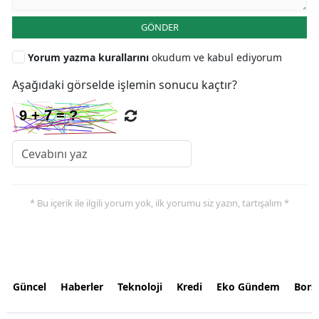
GÖNDER
Yorum yazma kurallarını
okudum ve kabul ediyorum
Aşağıdaki görselde işlemin sonucu kaçtır?
* Bu içerik ile ilgili yorum yok, ilk yorumu siz yazın, tartışalım *
Güncel
Haberler
Teknoloji
Kredi
Eko Gündem
Bors