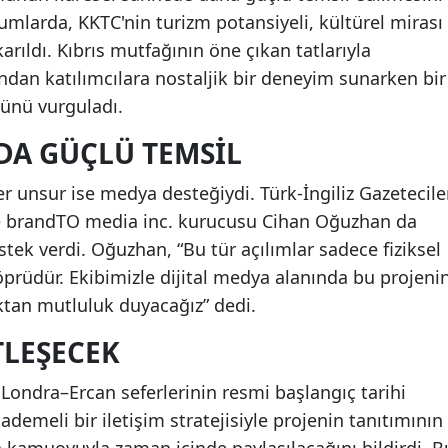
mlarda, KKTC'nin turizm potansiyeli, kültürel mirası
arıldı. Kıbrıs mutfağının öne çıkan tatlarıyla
yandan katılımcılara nostaljik bir deneyim sunarken bir
zünü vurguladı.
 DA GÜÇLÜ TEMSIL
er unsur ise medya desteğiydi. Türk-İngiliz Gazetecile
 ve brandTO media inc. kurucusu Cihan Oğuzhan da
tek verdi. Oğuzhan, “Bu tür açılımlar sadece fiziksel
köprüdür. Ekibimizle dijital medya alanında bu projeni
tan mutluluk duyacağız” dedi.
TLEŞECEK
 Londra–Ercan seferlerinin resmi başlangıç tarihi
ademeli bir iletişim stratejisiyle projenin tanıtımının