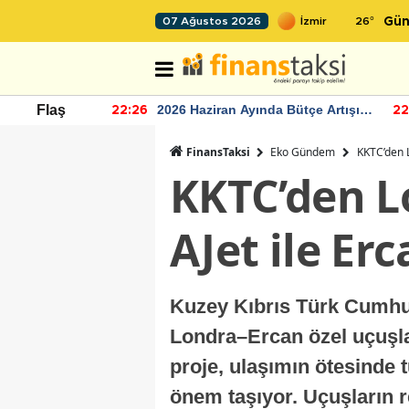
26
°
07 Ağustos 2026
Gün
r seviyesinin
2026 Haziran Ayında Bütçe Artışı
Flaş
22:26
22
Yaşandı
FinansTaksi
Eko Gündem
KKTC’den L
KKTC’den L
AJet ile Er
Kuzey Kıbrıs Türk Cumhuri
Londra–Ercan özel uçuşları
proje, ulaşımın ötesinde t
önem taşıyor. Uçuşların r