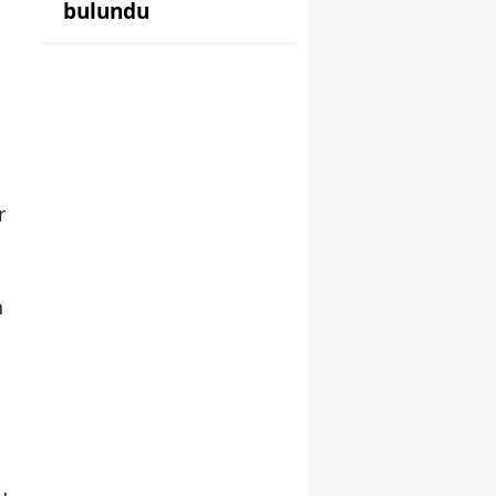
bulundu
r
n