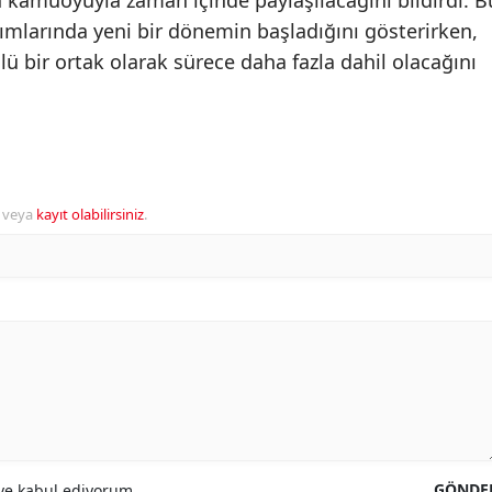
n kamuoyuyla zaman içinde paylaşılacağını bildirdi. B
ılımlarında yeni bir dönemin başladığını gösterirken,
 bir ortak olarak sürece daha fazla dahil olacağını
veya
kayıt olabilirsiniz
.
GÖNDE
e kabul ediyorum