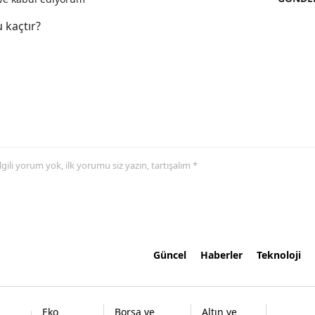
 kaçtır?
 ilgili yorum yok, ilk yorumu siz yazın, tartışalım *
Güncel
Haberler
Teknoloji
Eko
Borsa ve
Altın ve