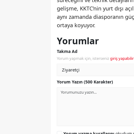
süreceğini ve teknik detayları
gelişme, KKTC’nin yurt dışı aç
aynı zamanda diasporanın güçlü
ortaya koyuyor.
Yorumlar
Takma Ad
Yorum yapmak için, isterseniz
giriş yapabilir
Yorum Yazın (500 Karakter)
Yorum yazma kurallarını
okudum v