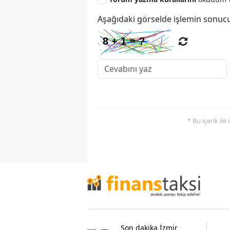
Aşağıdaki görselde işlemin sonucu
* Bu içerik ile
Son dakika İzmir