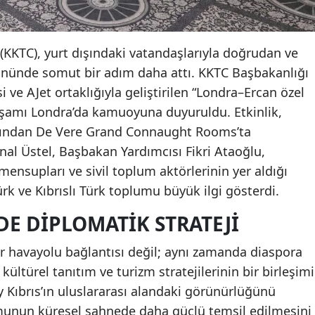
(KKTC), yurt dışındaki vatandaşlarıyla doğrudan ve
önünde somut bir adım daha attı. KKTC Başbakanlığı
 ve AJet ortaklığıyla geliştirilen “Londra–Ercan özel
akşamı Londra’da kamuoyuna duyuruldu. Etkinlik,
larından De Vere Grand Connaught Rooms’ta
al Üstel, Başbakan Yardımcısı Fikri Ataoğlu,
mensupları ve sivil toplum aktörlerinin yer aldığı
k ve Kıbrıslı Türk toplumu büyük ilgi gösterdi.
DE DIPLOMATIK STRATEJI
ir havayolu bağlantısı değil; aynı zamanda diaspora
kültürel tanıtım ve turizm stratejilerinin bir birleşimi
y Kıbrıs’ın uluslararası alandaki görünürlüğünü
umunun küresel sahnede daha güçlü temsil edilmesini