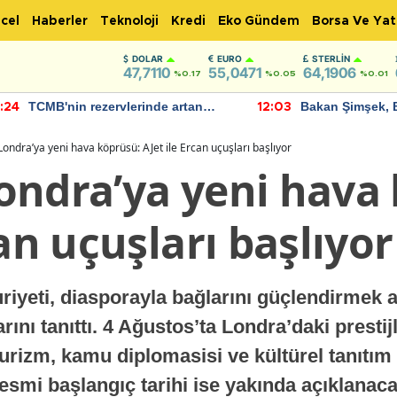
cel
Haberler
Teknoloji
Kredi
Eko Gündem
Borsa Ve Yat
DOLAR
EURO
STERLIN
47,7110
55,0471
64,1906
%0.17
%0.05
%0.01
TCMB'nin rezervlerinde artan
Bakan Şimşek, 
:24
12:03
momentum devam ediyor
için umut verici
bulundu
ondra’ya yeni hava köprüsü: AJet ile Ercan uçuşları başlıyor
ondra’ya yeni hava
can uçuşları başlıyor
yeti, diasporayla bağlarını güçlendirmek am
nı tanıttı. 4 Ağustos’ta Londra’daki prestijl
urizm, kamu diplomasisi ve kültürel tanıtım 
esmi başlangıç tarihi ise yakında açıklanac