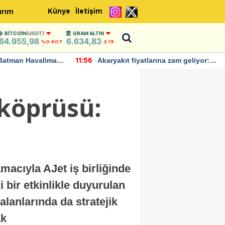
Künye
İletişim
ırım
BITCOIN
(USDT)
GRAM ALTIN
64.955,98
6.634,83
%0.607
2,19
Batman Havalimanı
Akaryakıt fiyatlarına zam geliyor:
11:56
 açıklamalarda
Yeni tarih açıklandı
 köprüsü:
acıyla AJet iş birliğinde
i bir etkinlikle duyurulan
alanlarında da stratejik
ak