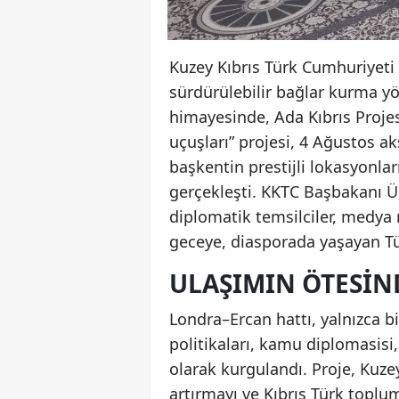
Kuzey Kıbrıs Türk Cumhuriyeti 
sürdürülebilir bağlar kurma y
himayesinde, Ada Kıbrıs Projesi
uçuşları” projesi, 4 Ağustos 
başkentin prestijli lokasyon
gerçekleşti. KKTC Başbakanı Ün
diplomatik temsilciler, medya 
geceye, diasporada yaşayan Tür
ULAŞIMIN ÖTESIN
Londra–Ercan hattı, yalnızca b
politikaları, kamu diplomasisi, 
olarak kurgulandı. Proje, Kuze
artırmayı ve Kıbrıs Türk topl