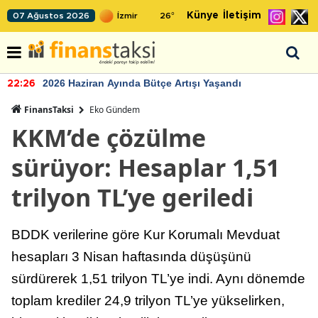
Künye
İletişim
07 Ağustos 2026
26
°
2026 Haziran Ayında Bütçe Artışı Yaşandı
22:26
FinansTaksi
Eko Gündem
KKM’de çözülme
sürüyor: Hesaplar 1,51
trilyon TL’ye geriledi
BDDK verilerine göre Kur Korumalı Mevduat
hesapları 3 Nisan haftasında düşüşünü
sürdürerek 1,51 trilyon TL’ye indi. Aynı dönemde
toplam krediler 24,9 trilyon TL’ye yükselirken,