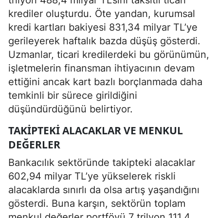
krediler oluşturdu. Öte yandan, kurumsal
kredi kartları bakiyesi 831,34 milyar TL’ye
gerileyerek haftalık bazda düşüş gösterdi.
Uzmanlar, ticari kredilerdeki bu görünümün,
işletmelerin finansman ihtiyacının devam
ettiğini ancak kart bazlı borçlanmada daha
temkinli bir sürece girildiğini
düşündürdüğünü belirtiyor.
TAKIPTEKI ALACAKLAR VE MENKUL
DEĞERLER
Bankacılık sektöründe takipteki alacaklar
602,94 milyar TL’ye yükselerek riskli
alacaklarda sınırlı da olsa artış yaşandığını
gösterdi. Buna karşın, sektörün toplam
menkul değerler portföyü 7 trilyon 111,4