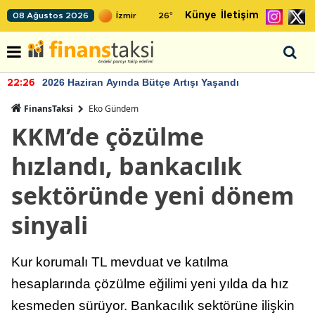
Künye
İletişim
08 Ağustos 2026
26
°
2026 Haziran Ayında Bütçe Artışı Yaşandı
22:26
FinansTaksi
Eko Gündem
KKM’de çözülme
hızlandı, bankacılık
sektöründe yeni dönem
sinyali
Kur korumalı TL mevduat ve katılma
hesaplarında çözülme eğilimi yeni yılda da hız
kesmeden sürüyor. Bankacılık sektörüne ilişkin