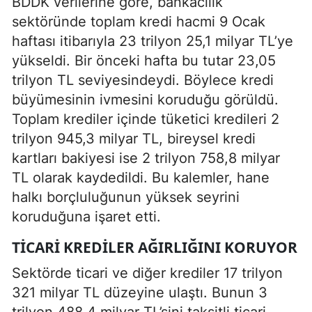
BDDK verilerine göre, bankacılık
sektöründe toplam kredi hacmi 9 Ocak
haftası itibarıyla 23 trilyon 25,1 milyar TL’ye
yükseldi. Bir önceki hafta bu tutar 23,05
trilyon TL seviyesindeydi. Böylece kredi
büyümesinin ivmesini koruduğu görüldü.
Toplam krediler içinde tüketici kredileri 2
trilyon 945,3 milyar TL, bireysel kredi
kartları bakiyesi ise 2 trilyon 758,8 milyar
TL olarak kaydedildi. Bu kalemler, hane
halkı borçluluğunun yüksek seyrini
koruduğuna işaret etti.
TICARI KREDILER AĞIRLIĞINI KORUYOR
Sektörde ticari ve diğer krediler 17 trilyon
321 milyar TL düzeyine ulaştı. Bunun 3
trilyon 488,4 milyar TL’sini taksitli ticari