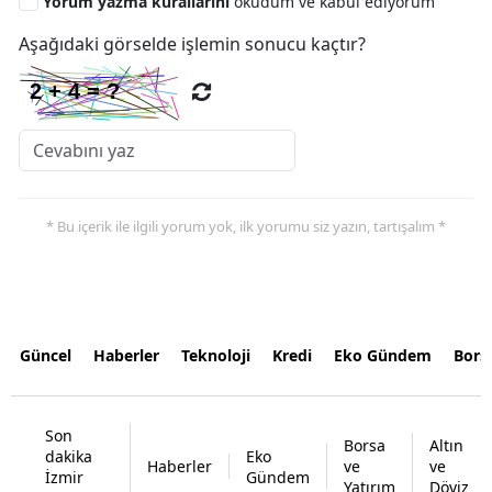
Yorum yazma kurallarını
okudum ve kabul ediyorum
Aşağıdaki görselde işlemin sonucu kaçtır?
* Bu içerik ile ilgili yorum yok, ilk yorumu siz yazın, tartışalım *
Güncel
Haberler
Teknoloji
Kredi
Eko Gündem
Bors
Son
Borsa
Altın
dakika
Eko
Haberler
ve
ve
İzmir
Gündem
Yatırım
Döviz