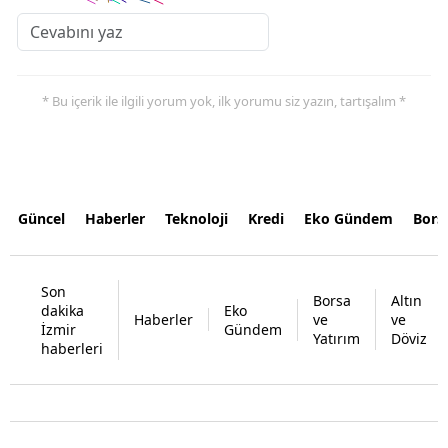
* Bu içerik ile ilgili yorum yok, ilk yorumu siz yazın, tartışalım *
Güncel
Haberler
Teknoloji
Kredi
Eko Gündem
Bors
Son
Borsa
Altın
dakika
Eko
Haberler
ve
ve
İzmir
Gündem
Yatırım
Döviz
haberleri