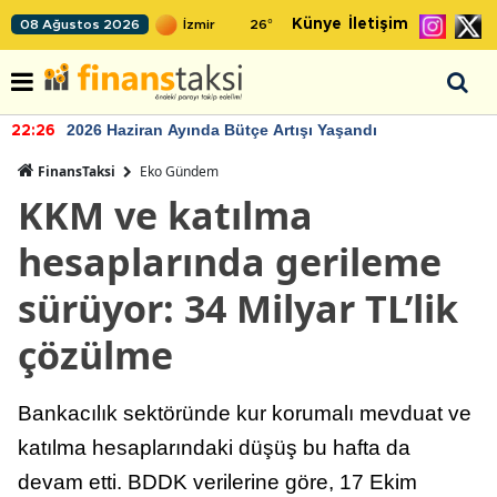
Künye
İletişim
08 Ağustos 2026
26
°
2026 Haziran Ayında Bütçe Artışı Yaşandı
22:26
FinansTaksi
Eko Gündem
KKM ve katılma
hesaplarında gerileme
sürüyor: 34 Milyar TL’lik
çözülme
Bankacılık sektöründe kur korumalı mevduat ve
katılma hesaplarındaki düşüş bu hafta da
devam etti. BDDK verilerine göre, 17 Ekim