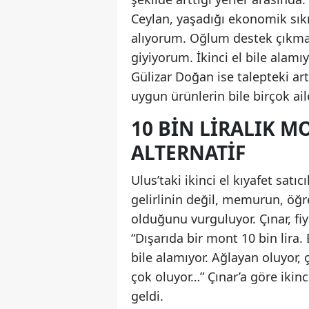
Ceylan, yaşadığı ekonomik sıkın
alıyorum. Oğlum destek çıkmas
giyiyorum. İkinci el bile ala
Gülizar Doğan ise talepteki art
uygun ürünlerin bile birçok aile
10 BIN LIRALIK M
ALTERNATIF
Ulus’taki ikinci el kıyafet satı
gelirlinin değil, memurun, öğr
olduğunu vurguluyor. Çınar, fi
“Dışarıda bir mont 10 bin lira. 
bile alamıyor. Ağlayan oluyor, ç
çok oluyor…” Çınar’a göre ikinci
geldi.