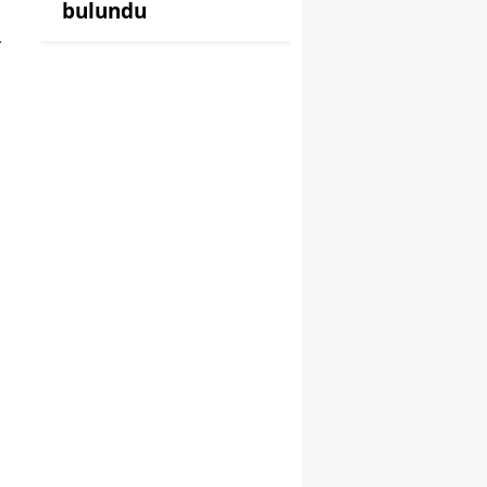
bulundu
r