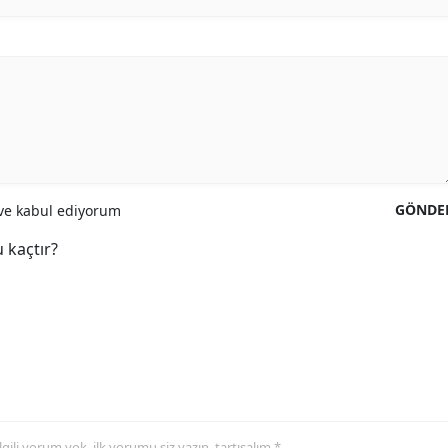
GÖNDE
e kabul ediyorum
 kaçtır?
 ilgili yorum yok, ilk yorumu siz yazın, tartışalım *