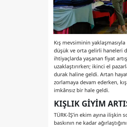
Kış mevsiminin yaklaşmasıyla bi
düşük ve orta gelirli haneleri 
ihtiyaçlarda yaşanan fiyat artı
uzaklaştırırken; ikinci el pazar
durak haline geldi. Artan hayat 
zorlamaya devam ederken, kışlık
imkânsız bir hale geldi.
KIŞLIK GIYIM ART
TÜRK-İŞ’in ekim ayına ilişkin 
baskının ne kadar ağırlaştığını