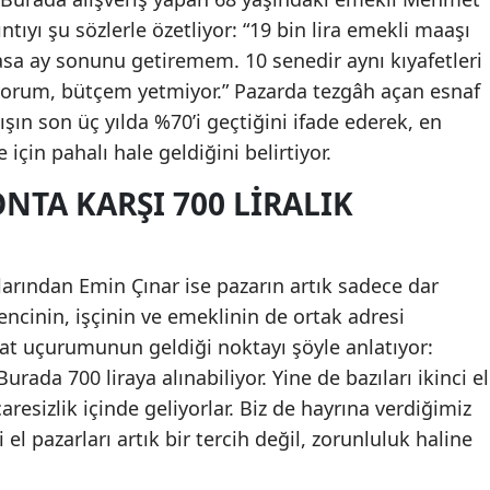
tıyı şu sözlerle özetliyor: “19 bin lira emekli maaşı
a ay sonunu getiremem. 10 senedir aynı kıyafetleri
mıyorum, bütçem yetmiyor.” Pazarda tezgâh açan esnaf
ışın son üç yılda %70’i geçtiğini ifade ederek, en
 için pahalı hale geldiğini belirtiyor.
ONTA KARŞI 700 LIRALIK
cılarından Emin Çınar ise pazarın artık sadece dar
encinin, işçinin ve emeklinin de ortak adresi
yat uçurumunun geldiği noktayı şöyle anlatıyor:
Burada 700 liraya alınabiliyor. Yine de bazıları ikinci el
aresizlik içinde geliyorlar. Biz de hayrına verdiğimiz
 el pazarları artık bir tercih değil, zorunluluk haline