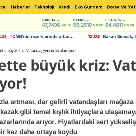
cel
Haberler
Teknoloji
Kredi
Eko Gündem
Borsa Ve Yat
DOLAR
EURO
STERLIN
47,7436
55,2510
64,4811
%0.18
%0.32
%0.38
TCMB'nin rezervlerinde artan
Bakan Şimşek, 
:24
12:03
momentum devam ediyor
için umut verici
bulundu
afette büyük kriz: Vatandaş yeni ürün alamıyor!
fette büyük kriz: V
yor!
hızla artması, dar gelirli vatandaşları mağaza
 kazak gibi temel kışlık ihtiyaçlara ulaşamay
pazarlarında arıyor. Fiyatlardaki sert yüksel
bir kez daha ortaya koydu