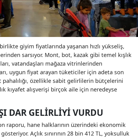
rlikte giyim fiyatlarında yaşanan hızlı yükseliş,
derinden sarsıyor. Mont, bot, kazak gibi temel kışlık
şları, vatandaşları mağaza vitrinlerinden
ları, uygun fiyat arayan tüketiciler için adeta son
pahalılığı, özellikle sabit gelirlilerin bütçelerini
 kıyafet alışverişi birçok aile için neredeyse
IŞI DAR GELIRLIYI VURDU
son raporu, hane halklarının üzerindeki ekonomik
 gösteriyor. Açlık sınırının 28 bin 412 TL, yoksulluk