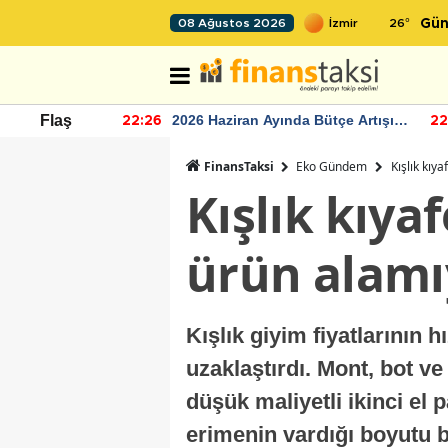
26
°
08 Ağustos 2026
Gün
r seviyesinin
2026 Haziran Ayında Bütçe Artışı
Flaş
22:26
22
Yaşandı
FinansTaksi
Eko Gündem
Kışlık kıy
Kışlık kıya
ürün alamı
Kışlık giyim fiyatlarının 
uzaklaştırdı. Mont, bot ve
düşük maliyetli ikinci el 
erimenin vardığı boyutu 