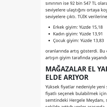
sınırının ise 92 bin 547 TL ola
seviyelere ulaştığını ortaya koy
seviyelere çıktı. TÜİK verileri
Erkek giyim: Yüzde 15,18
Kadın giyim: Yüzde 13,91
Çocuk giyim: Yüzde 13,83
oranlarında artış gösterdi. Bu
artışın giyim tarafında yaşandığ
MAĞAZALAR EL YAK
ELDE ARIYOR
Yüksek fiyatlar nedeniyle yen
fiyatlı seçenek bulabilmek için
semtindeki Hergele Meydanı, 
şekilde arttığı yerler arasınd