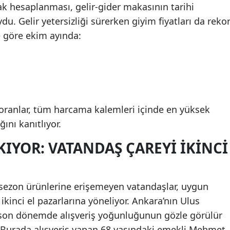
rak hesaplanması, gelir-gider makasının tarihi
du. Gelir yetersizliği sürerken giyim fiyatları da reko
ne göre ekim ayında:
 oranlar, tüm harcama kalemleri içinde en yüksek
ını kanıtlıyor.
IYOR: VATANDAŞ ÇAREYI İKINCI
i sezon ürünlerine erişemeyen vatandaşlar, uygun
 ikinci el pazarlarına yöneliyor. Ankara’nın Ulus
son dönemde alışveriş yoğunluğunun gözle görülür
a. Burada alışveriş yapan 68 yaşındaki emekli Mehmet