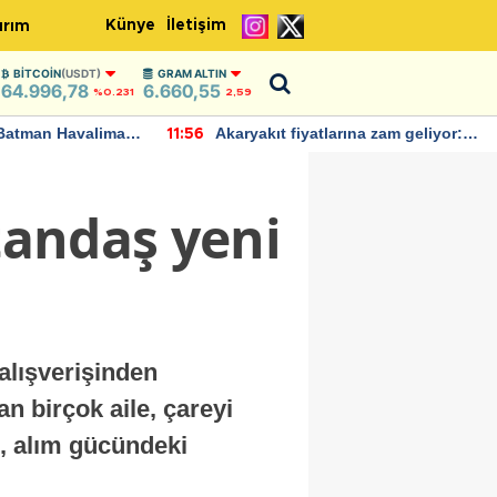
Künye
İletişim
ırım
BITCOIN
(USDT)
GRAM ALTIN
64.996,78
6.660,55
%0.231
2,59
Batman Havalimanı
Akaryakıt fiyatlarına zam geliyor:
11:56
 açıklamalarda
Yeni tarih açıklandı
atandaş yeni
 alışverişinden
an birçok aile, çareyi
iş, alım gücündeki