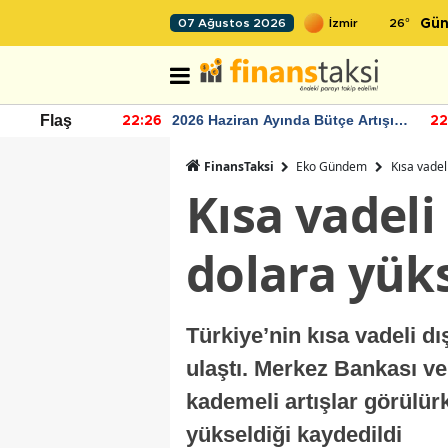
26
°
07 Ağustos 2026
Gün
r seviyesinin
2026 Haziran Ayında Bütçe Artışı
Flaş
22:26
22
Yaşandı
FinansTaksi
Eko Gündem
Kısa vadel
Kısa vadeli
dolara yük
Türkiye’nin kısa vadeli d
ulaştı. Merkez Bankası ve
kademeli artışlar görülürk
yükseldiği kaydedildi