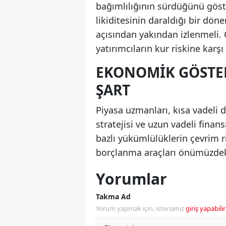
bağımlılığının sürdüğünü göster
likiditesinin daraldığı bir dön
açısından yakından izlenmeli. Ö
yatırımcıların kur riskine karşı 
EKONOMIK GÖSTER
ŞART
Piyasa uzmanları, kısa vadeli 
stratejisi ve uzun vadeli fina
bazlı yükümlülüklerin çevrim r
borçlanma araçları önümüzdek
Yorumlar
Takma Ad
Yorum yapmak için, isterseniz
giriş yapabilir