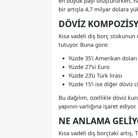
en büyük payı oluştururken, na
bir artışla 4,7 milyar dolara yü
DÖVIZ KOMPOZISY
Kısa vadeli dış borç stokunun d
tutuyor. Buna göre:
Yüzde 35’i Amerikan doları
Yüzde 27’si Euro
Yüzde 23’ü Türk lirası
Yüzde 15’i ise diğer döviz 
Bu dağılım, özellikle döviz kuru
yapının varlığına işaret ediyor.
NE ANLAMA GELIY
Kısa vadeli dış borçtaki artış,