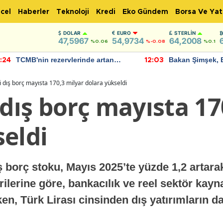
cel
Haberler
Teknoloji
Kredi
Eko Gündem
Borsa Ve Yat
DOLAR
EURO
STERLIN
47,5967
54,9734
64,2008
%0.06
%-0.08
%0.1
TCMB'nin rezervlerinde artan
Bakan Şimşek, 
:24
12:03
momentum devam ediyor
için umut verici
bulundu
i dış borç mayısta 170,3 milyar dolara yükseldi
 dış borç mayısta 17
seldi
ış borç stoku, Mayıs 2025’te yüzde 1,2 artara
rilerine göre, bankacılık ve reel sektör kay
en, Türk Lirası cinsinden dış yatırımların d