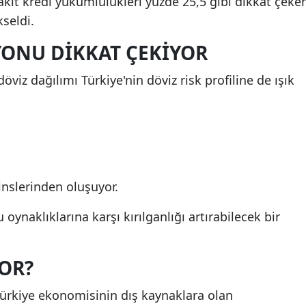
kit kredi yükümlülükleri yüzde 25,5 gibi dikkat çeke
kseldi.
ONU DIKKAT ÇEKIYOR
öviz dağılımı Türkiye'nin döviz risk profiline de ışık
cinslerinden oluşuyor.
 oynaklıklarına karşı kırılganlığı artırabilecek bir
OR?
 Türkiye ekonomisinin dış kaynaklara olan