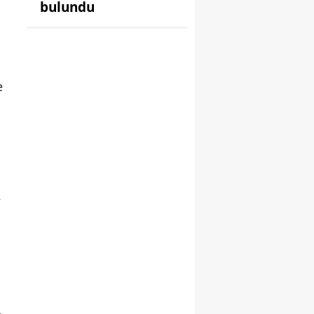
bulundu
e
,