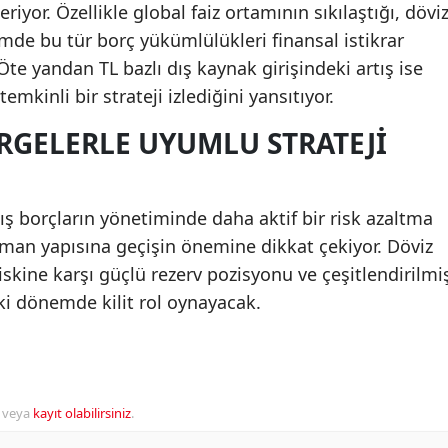
iyor. Özellikle global faiz ortamının sıkılaştığı, dövi
emde bu tür borç yükümlülükleri finansal istikrar
te yandan TL bazlı dış kaynak girişindeki artış ise
temkinli bir strateji izlediğini yansıtıyor.
GELERLE UYUMLU STRATEJI
dış borçların yönetiminde daha aktif bir risk azaltma
nsman yapısına geçişin önemine dikkat çekiyor. Döviz
iskine karşı güçlü rezerv pozisyonu ve çeşitlendirilmi
i dönemde kilit rol oynayacak.
veya
kayıt olabilirsiniz
.