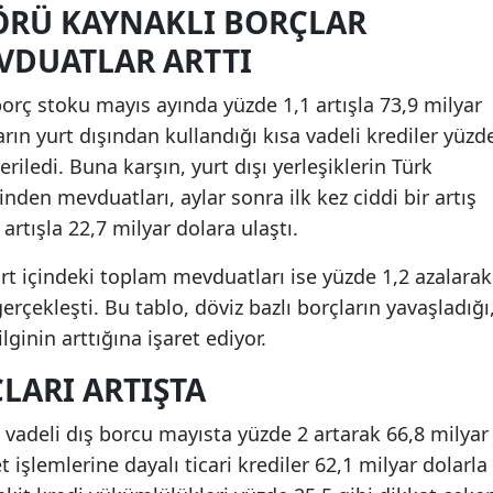
ÖRÜ KAYNAKLI BORÇLAR
EVDUATLAR ARTTI
borç stoku mayıs ayında yüzde 1,1 artışla 73,9 milyar
rın yurt dışından kullandığı kısa vadeli krediler yüzd
riledi. Buna karşın, yurt dışı yerleşiklerin Türk
inden mevduatları, aylar sonra ilk kez ciddi bir artış
rtışla 22,7 milyar dolara ulaştı.
urt içindeki toplam mevduatları ise yüzde 1,2 azalarak
erçekleşti. Bu tablo, döviz bazlı borçların yavaşladığı
lginin arttığına işaret ediyor.
LARI ARTIŞTA
a vadeli dış borcu mayısta yüzde 2 artarak 66,8 milyar
et işlemlerine dayalı ticari krediler 62,1 milyar dolarla