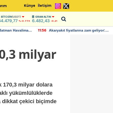
Künye
İletişim
ırım
BITCOIN
(USDT)
GRAM ALTIN
64.479,77
6.482,43
%-0.774
-0,21
Batman Havalimanı
Akaryakıt fiyatlarına zam geliyor:
11:56
 açıklamalarda
Yeni tarih açıklandı
0,3 milyar
k 170,3 milyar dolara
naklı yükümlülüklerde
a dikkat çekici biçimde