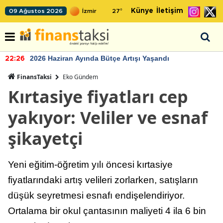
Künye
İletişim
09 Ağustos 2026
27
°
2026 Haziran Ayında Bütçe Artışı Yaşandı
22:26
FinansTaksi
Eko Gündem
Kırtasiye fiyatları cep
yakıyor: Veliler ve esnaf
şikayetçi
Yeni eğitim-öğretim yılı öncesi kırtasiye
fiyatlarındaki artış velileri zorlarken, satışların
düşük seyretmesi esnafı endişelendiriyor.
Ortalama bir okul çantasının maliyeti 4 ila 6 bin