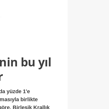
nin bu yıl
r
nda yüzde 1'e
masıyla birlikte
re, Birleşik Krallık