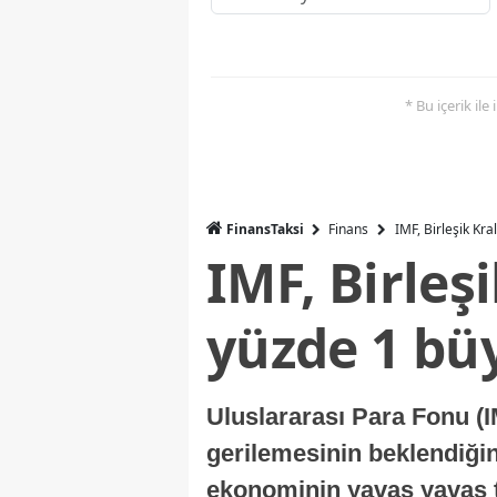
* Bu içerik ile
FinansTaksi
Finans
IMF, Birleşik Kr
IMF, Birleş
yüzde 1 bü
Uluslararası Para Fonu (I
gerilemesinin beklendiğini
ekonominin yavaş yavaş t