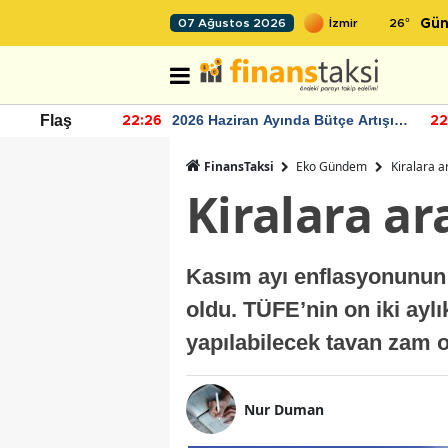
26
°
07 Ağustos 2026
Gün
r seviyesinin
2026 Haziran Ayında Bütçe Artışı
Flaş
22:26
22
Yaşandı
FinansTaksi
Eko Gündem
Kiralara a
Kiralara ar
Kasım ayı enflasyonunun 
oldu. TÜFE’nin on iki ayl
yapılabilecek tavan zam o
Nur Duman