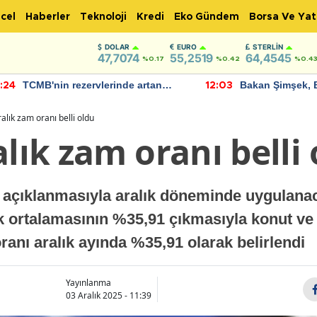
cel
Haberler
Teknoloji
Kredi
Eko Gündem
Borsa Ve Yat
DOLAR
EURO
STERLIN
47,7074
55,2519
64,4545
%0.17
%0.42
%0.4
TCMB'nin rezervlerinde artan
Bakan Şimşek, 
:24
12:03
momentum devam ediyor
için umut verici
bulundu
ralık zam oranı belli oldu
alık zam oranı belli
açıklanmasıyla aralık döneminde uygulanacak
ık ortalamasının %35,91 çıkmasıyla konut ve 
ranı aralık ayında %35,91 olarak belirlendi
Yayınlanma
03 Aralık 2025 - 11:39