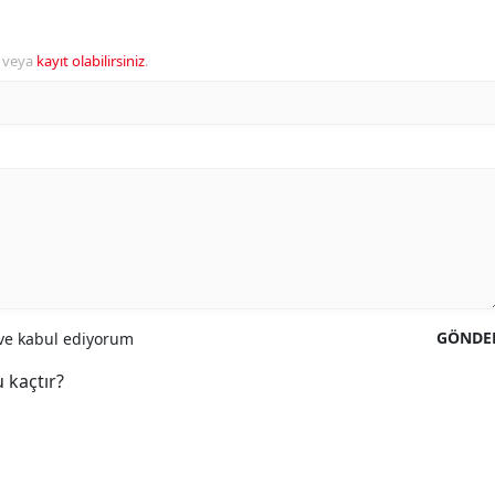
veya
kayıt olabilirsiniz
.
GÖNDE
e kabul ediyorum
 kaçtır?