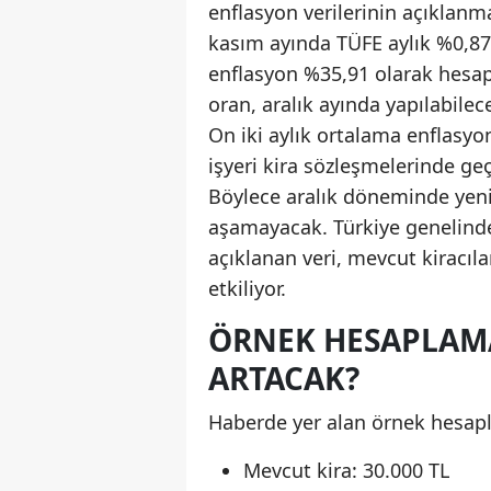
enflasyon verilerinin açıklanma
kasım ayında TÜFE aylık %0,87,
enflasyon %35,91 olarak hesapl
oran, aralık ayında yapılabile
On iki aylık ortalama enflasy
işyeri kira sözleşmelerinde geç
Böylece aralık döneminde yeni
aşamayacak. Türkiye genelind
açıklanan veri, mevcut kiracıl
etkiliyor.
ÖRNEK HESAPLAMA:
ARTACAK?
Haberde yer alan örnek hesap
Mevcut kira: 30.000 TL