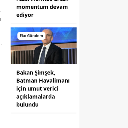
momentum devam
e
ediyor
u
Eko Gündem
.
Bakan Şimşek,
Batman Havalimanı
için umut verici
açıklamalarda
bulundu