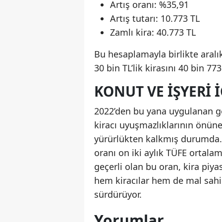
Artış oranı: %35,91
Artış tutarı: 10.773 TL
Zamlı kira: 40.773 TL
Bu hesaplamayla birlikte aralı
30 bin TL’lik kirasını 40 bin 
KONUT VE İŞYERI 
2022’den bu yana uygulanan geç
kiracı uyuşmazlıklarının önüne
yürürlükten kalkmış durumda.
oranı on iki aylık TÜFE ortalam
geçerli olan bu oran, kira pi
hem kiracılar hem de mal sahip
sürdürüyor.
Yorumlar