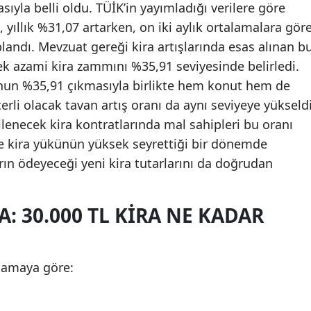
sıyla belli oldu. TÜİK’in yayımladığı verilere göre
 yıllık %31,07 artarken, on iki aylık ortalamalara gör
andı. Mevzuat gereği kira artışlarında esas alınan b
cek azami kira zammını %35,91 seviyesinde belirledi.
onun %35,91 çıkmasıyla birlikte hem konut hem de
erli olacak tavan artış oranı da aynı seviyeye yükseldi
lenecek kira kontratlarında mal sahipleri bu oranı
e kira yükünün yüksek seyrettiği bir dönemde
arın ödeyeceği yeni kira tutarlarını da doğrudan
 30.000 TL KIRA NE KADAR
lamaya göre: