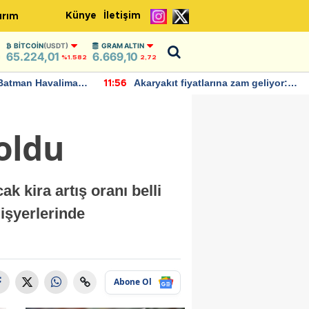
Künye
İletişim
ırım
BITCOIN
(USDT)
GRAM ALTIN
65.224,01
6.669,10
3
%1.582
2,72
Batman Havalimanı
Akaryakıt fiyatlarına zam geliyor:
11:56
 açıklamalarda
Yeni tarih açıklandı
 oldu
 kira artış oranı belli
işyerlerinde
Abone Ol