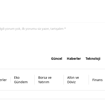
 ilgili yorum yok, ilk yorumu siz yazın, tartışalım *
Güncel
Haberler
Teknoloji
Eko
Borsa ve
Altın ve
rler
Finans
Gündem
Yatırım
Döviz