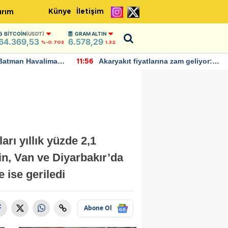
Künye
İletişim
ırım
BITCOIN
(USDT)
GRAM ALTIN
64.369,53
6.578,29
%-0.703
1,32
Batman Havalimanı
Akaryakıt fiyatlarına zam geliyor:
11:56
 açıklamalarda
Yeni tarih açıklandı
rı yıllık yüzde 2,1
din, Van ve Diyarbakır’da
 ise geriledi
Abone Ol