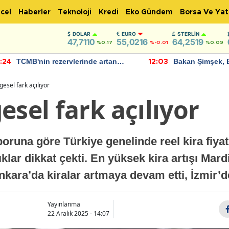
cel
Haberler
Teknoloji
Kredi
Eko Gündem
Borsa Ve Yat
DOLAR
EURO
STERLIN
47,7110
55,0216
64,2519
%0.17
%-0.01
%0.09
TCMB'nin rezervlerinde artan
Bakan Şimşek, 
:24
12:03
momentum devam ediyor
için umut verici
bulundu
gesel fark açılıyor
esel fark açılıyor
una göre Türkiye genelinde reel kira fiyatla
ıklar dikkat çekti. En yüksek kira artışı Mar
nkara’da kiralar artmaya devam etti, İzmir’de
Yayınlanma
22 Aralık 2025 - 14:07