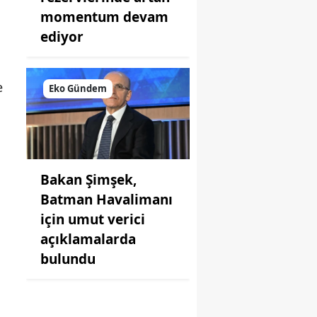
momentum devam
ediyor
e
Eko Gündem
Bakan Şimşek,
Batman Havalimanı
için umut verici
açıklamalarda
bulundu