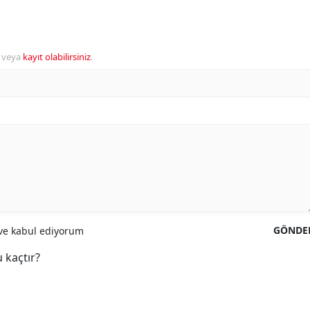
veya
kayıt olabilirsiniz
.
GÖNDE
e kabul ediyorum
 kaçtır?