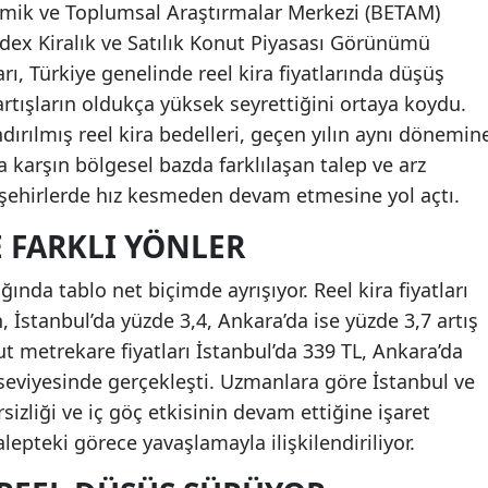
omik ve Toplumsal Araştırmalar Merkezi (BETAM)
dex Kiralık ve Satılık Konut Piyasası Görünümü
, Türkiye genelinde reel kira fiyatlarında düşüş
artışların oldukça yüksek seyrettiğini ortaya koydu.
ırılmış reel kira bedelleri, geçen yılın aynı dönemin
a karşın bölgesel bazda farklılaşan talep ve arz
zı şehirlerde hız kesmeden devam etmesine yol açtı.
 FARKLI YÖNLER
ında tablo net biçimde ayrışıyor. Reel kira fiyatları
n, İstanbul’da yüzde 3,4, Ankara’da ise yüzde 3,7 artış
ut metrekare fiyatları İstanbul’da 339 TL, Ankara’da
L seviyesinde gerçekleşti. Uzmanlara göre İstanbul ve
sizliği ve iç göç etkisinin devam ettiğine işaret
lepteki görece yavaşlamayla ilişkilendiriliyor.