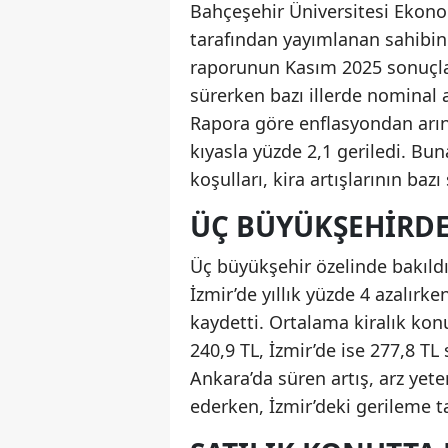
Bahçeşehir Üniversitesi Ekon
tarafından yayımlanan sahibin
raporunun Kasım 2025 sonuçları
sürerken bazı illerde nominal 
Rapora göre enflasyondan arınd
kıyasla yüzde 2,1 geriledi. Bun
koşulları, kira artışlarının ba
ÜÇ BÜYÜKŞEHIRDE
Üç büyükşehir özelinde bakıldığ
İzmir’de yıllık yüzde 4 azalırke
kaydetti. Ortalama kiralık kon
240,9 TL, İzmir’de ise 277,8 T
Ankara’da süren artış, arz yeter
ederken, İzmir’deki gerileme ta