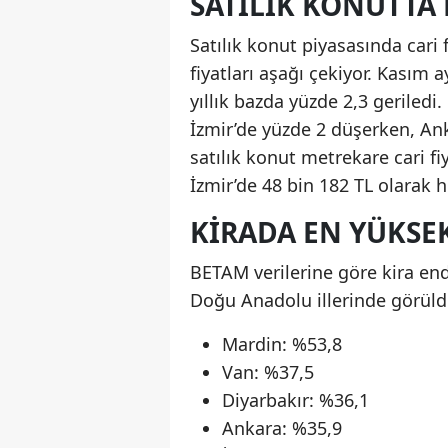
SATILIK KONUTTA
Satılık konut piyasasında cari
fiyatları aşağı çekiyor. Kasım a
yıllık bazda yüzde 2,3 geriledi.
İzmir’de yüzde 2 düşerken, Anka
satılık konut metrekare cari fi
İzmir’de 48 bin 182 TL olarak 
KIRADA EN YÜKSEK
BETAM verilerine göre kira en
Doğu Anadolu illerinde görüldü.
Mardin: %53,8
Van: %37,5
Diyarbakır: %36,1
Ankara: %35,9