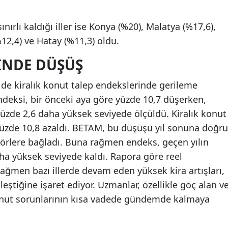
sınırlı kaldığı iller ise Konya (%20), Malatya (%17,6),
%12,4) ve Hatay (%11,3) oldu.
INDE DÜŞÜŞ
de kiralık konut talep endekslerinde gerileme
endeksi, bir önceki aya göre yüzde 10,7 düşerken,
 yüzde 2,6 daha yüksek seviyede ölçüldü. Kiralık konut
 yüzde 10,8 azaldı. BETAM, bu düşüşü yıl sonuna doğru
törlere bağladı. Buna rağmen endeks, geçen yılın
ha yüksek seviyede kaldı. Rapora göre reel
rağmen bazı illerde devam eden yüksek kira artışları,
leştiğine işaret ediyor. Uzmanlar, özellikle göç alan v
k konut sorunlarının kısa vadede gündemde kalmaya