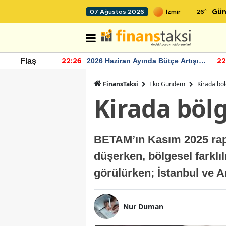
26
°
07 Ağustos 2026
Gün
r seviyesinin
2026 Haziran Ayında Bütçe Artışı
Flaş
22:26
22
Yaşandı
FinansTaksi
Eko Gündem
Kirada böl
Kirada bölg
BETAM’ın Kasım 2025 rapor
düşerken, bölgesel farklıl
görülürken; İstanbul ve A
Nur Duman