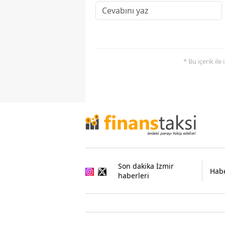
* Bu içerik ile
Son dakika İzmir
Habe
haberleri