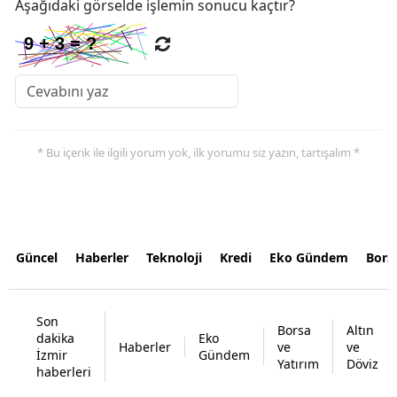
Aşağıdaki görselde işlemin sonucu kaçtır?
* Bu içerik ile ilgili yorum yok, ilk yorumu siz yazın, tartışalım *
Güncel
Haberler
Teknoloji
Kredi
Eko Gündem
Bors
Son
Borsa
Altın
dakika
Eko
Haberler
ve
ve
İzmir
Gündem
Yatırım
Döviz
haberleri