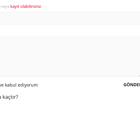
veya
kayıt olabilirsiniz
.
GÖNDE
e kabul ediyorum
 kaçtır?