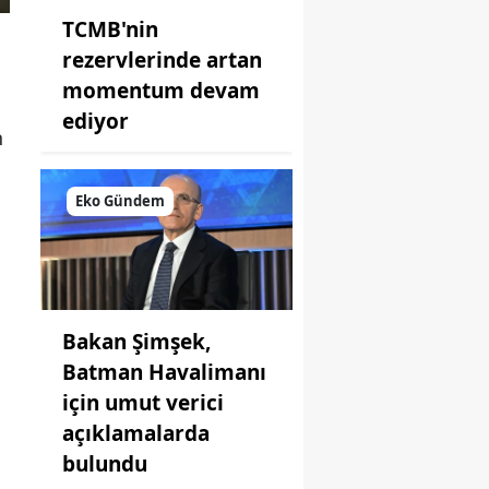
TCMB'nin
rezervlerinde artan
momentum devam
ediyor
n
Eko Gündem
Bakan Şimşek,
Batman Havalimanı
için umut verici
açıklamalarda
bulundu