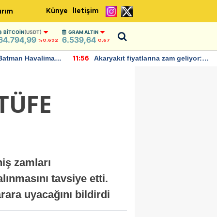
Künye
İletişim
ırım
BITCOIN
(USDT)
GRAM ALTIN
64.794,99
6.539,64
%0.692
0,67
Batman Havalimanı
Akaryakıt fiyatlarına zam geliyor:
11:56
 açıklamalarda
Yeni tarih açıklandı
 TÜFE
iş zamları
ınmasını tavsiye etti.
ara uyacağını bildirdi