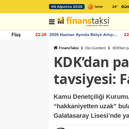
26
°
06 Ağustos 2026
Gün
r seviyesinin
2026 Haziran Ayında Bütçe Artışı
Flaş
22:26
22
Yaşandı
FinansTaksi
Eko Gündem
KDK’dan pa
KDK’dan pa
tavsiyesi: 
Kamu Denetçiliği Kurumu,
“hakkaniyetten uzak” bula
Galatasaray Lisesi’nde y