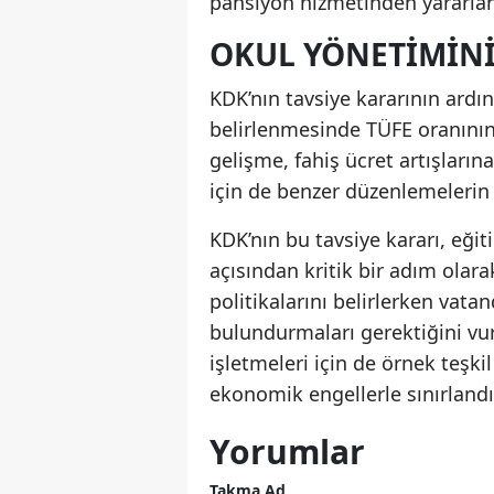
pansiyon hizmetinden yararlanm
OKUL YÖNETIMINI
KDK’nın tavsiye kararının ardı
belirlenmesinde TÜFE oranının
gelişme, fahiş ücret artışların
için de benzer düzenlemelerin y
KDK’nın bu tavsiye kararı, eğit
açısından kritik bir adım olara
politikalarını belirlerken vat
bulundurmaları gerektiğini vu
işletmeleri için de örnek teşki
ekonomik engellerle sınırlandır
Yorumlar
Takma Ad