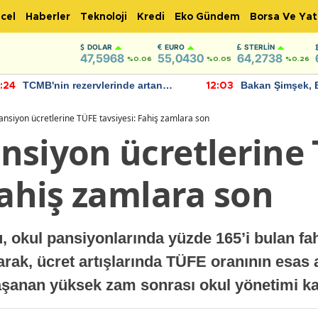
cel
Haberler
Teknoloji
Kredi
Eko Gündem
Borsa Ve Yat
DOLAR
EURO
STERLIN
47,5968
55,0430
64,2738
%0.06
%0.05
%0.26
TCMB'nin rezervlerinde artan
Bakan Şimşek, 
:24
12:03
momentum devam ediyor
için umut verici
bulundu
nsiyon ücretlerine TÜFE tavsiyesi: Fahiş zamlara son
nsiyon ücretlerine
Fahiş zamlara son
 okul pansiyonlarında yüzde 165’i bulan fah
rak, ücret artışlarında TÜFE oranının esas al
aşanan yüksek zam sonrası okul yönetimi kar