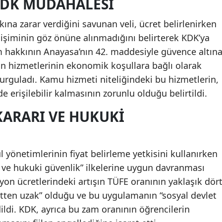
 KDK MÜDAHALESI
kkına zarar verdiğini savunan veli, ücret belirlenirken
ğişiminin göz önüne alınmadığını belirterek KDK’ya
m hakkının Anayasa’nın 42. maddesiyle güvence altın
yon hizmetlerinin ekonomik koşullara bağlı olarak
 vurguladı. Kamu hizmeti niteliğindeki bu hizmetlerin,
e erişilebilir kalmasının zorunlu olduğu belirtildi.
KARARI VE HUKUKI
yönetimlerinin fiyat belirleme yetkisini kullanırken
ik ve hukuki güvenlik” ilkelerine uygun davranması
yon ücretlerindeki artışın TÜFE oranının yaklaşık dör
tten uzak” olduğu ve bu uygulamanın “sosyal devlet
dildi. KDK, ayrıca bu zam oranının öğrencilerin