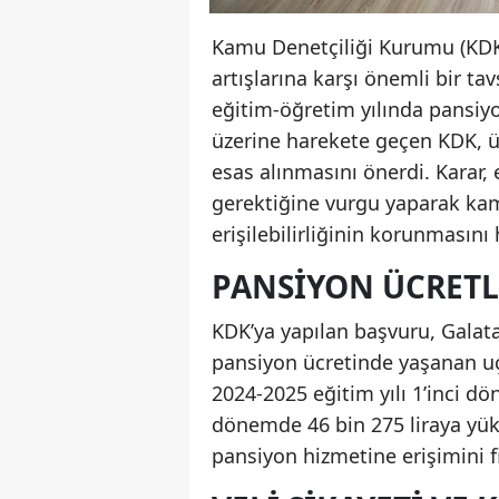
Kamu Denetçiliği Kurumu (KDK)
artışlarına karşı önemli bir ta
eğitim-öğretim yılında pansiy
üzerine harekete geçen KDK, üc
esas alınmasını önerdi. Karar
gerektiğine vurgu yaparak kam
erişilebilirliğinin korunmasını 
PANSIYON ÜCRETL
KDK’ya yapılan başvuru, Galat
pansiyon ücretinde yaşanan uç
2024-2025 eğitim yılı 1’inci dö
dönemde 46 bin 275 liraya yüks
pansiyon hizmetine erişimini fi