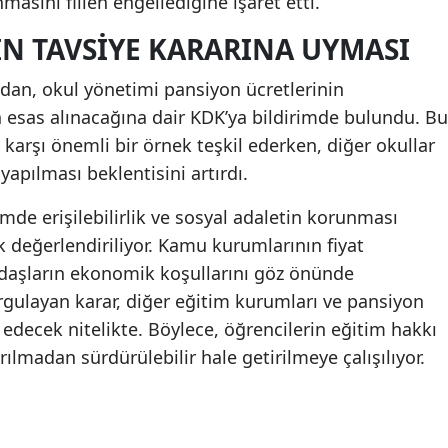
asını fiilen engellediğine işaret etti.
N TAVSIYE KARARINA UYMASI
ndan, okul yönetimi pansiyon ücretlerinin
 esas alınacağına dair KDK’ya bildirimde bulundu. Bu
a karşı önemli bir örnek teşkil ederken, diğer okullar
apılması beklentisini artırdı.
imde erişilebilirlik ve sosyal adaletin korunması
k değerlendiriliyor. Kamu kurumlarının fiyat
andaşların ekonomik koşullarını göz önünde
rgulayan karar, diğer eğitim kurumları ve pansiyon
l edecek nitelikte. Böylece, öğrencilerin eğitim hakkı
ılmadan sürdürülebilir hale getirilmeye çalışılıyor.