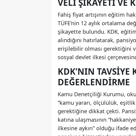
VELI ŞIKAYETI VE
Fahiş fiyat artışının eğitim ha
TÜFE’nin 12 aylık ortalama de
şikayette bulundu. KDK, eğiti
alındığını hatırlatarak, pansi
erişilebilir olması gerektiğini
sosyal devlet ilkesi çerçevesind
KDK’NIN TAVSIYE 
DEĞERLENDIRME
Kamu Denetçiliği Kurumu, okul 
“kamu yararı, ölçülülük, eşitl
gerektiğine dikkat çekti. Pansi
katına ulaşmasının “hakkaniye
ilkesine aykırı” olduğu ifade e