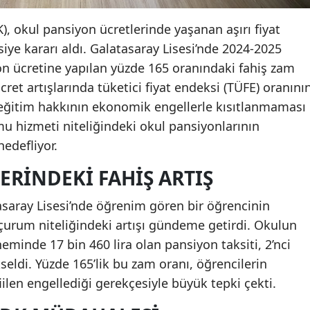
, okul pansiyon ücretlerinde yaşanan aşırı fiyat
vsiye kararı aldı. Galatasaray Lisesi’nde 2024-2025
on ücretine yapılan yüzde 165 oranındaki fahiş zam
ret artışlarında tüketici fiyat endeksi (TÜFE) oranını
, eğitim hakkının ekonomik engellerle kısıtlanmaması
u hizmeti niteliğindeki okul pansiyonlarının
hedefliyor.
ERINDEKI FAHIŞ ARTIŞ
asaray Lisesi’nde öğrenim gören bir öğrencinin
urum niteliğindeki artışı gündeme getirdi. Okulun
neminde 17 bin 460 lira olan pansiyon taksiti, 2’nci
eldi. Yüzde 165’lik bu zam oranı, öğrencilerin
ilen engellediği gerekçesiyle büyük tepki çekti.