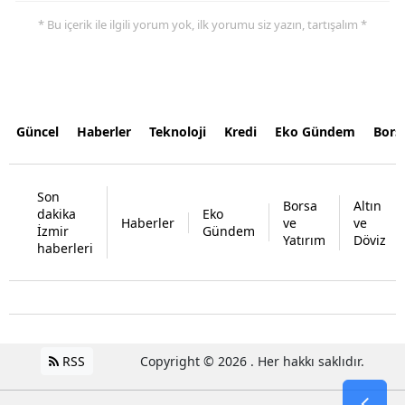
* Bu içerik ile ilgili yorum yok, ilk yorumu siz yazın, tartışalım *
Güncel
Haberler
Teknoloji
Kredi
Eko Gündem
Bors
Son
Borsa
Altın
dakika
Eko
Haberler
ve
ve
İzmir
Gündem
Yatırım
Döviz
haberleri
RSS
Copyright © 2026 . Her hakkı saklıdır.