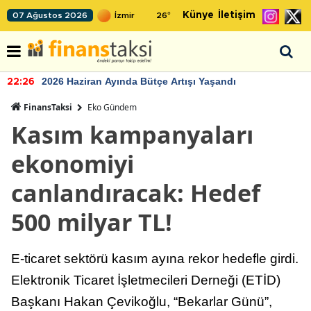
Künye
İletişim
07 Ağustos 2026
26
°
2026 Haziran Ayında Bütçe Artışı Yaşandı
22:26
FinansTaksi
Eko Gündem
Kasım kampanyaları
ekonomiyi
canlandıracak: Hedef
500 milyar TL!
E-ticaret sektörü kasım ayına rekor hedefle girdi.
Elektronik Ticaret İşletmecileri Derneği (ETİD)
Başkanı Hakan Çevikoğlu, “Bekarlar Günü”,