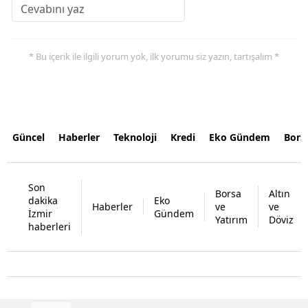
* Bu içerik ile ilgili yorum yok, ilk yorumu siz yazın, tartışalım *
Güncel
Haberler
Teknoloji
Kredi
Eko Gündem
Bors
Son
Borsa
Altın
dakika
Eko
Haberler
ve
ve
İzmir
Gündem
Yatırım
Döviz
haberleri