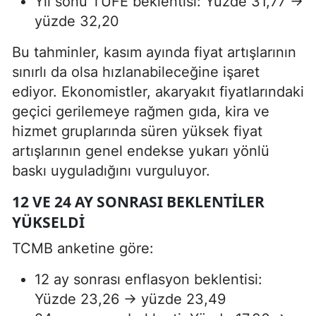
Yıl sonu TÜFE beklentisi: Yüzde 31,77 →
yüzde 32,20
Bu tahminler, kasım ayında fiyat artışlarının
sınırlı da olsa hızlanabileceğine işaret
ediyor. Ekonomistler, akaryakıt fiyatlarındaki
geçici gerilemeye rağmen gıda, kira ve
hizmet gruplarında süren yüksek fiyat
artışlarının genel endekse yukarı yönlü
baskı uyguladığını vurguluyor.
12 VE 24 AY SONRASI BEKLENTILER
YÜKSELDI
TCMB anketine göre:
12 ay sonrası enflasyon beklentisi:
Yüzde 23,26 → yüzde 23,49