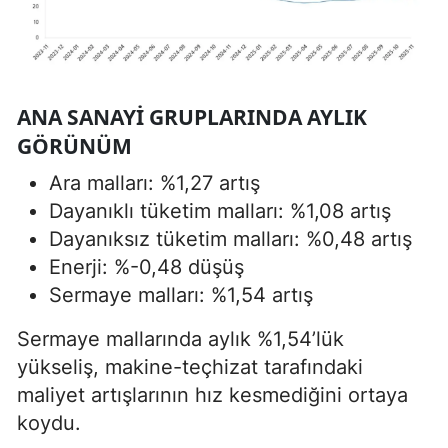
ANA SANAYI GRUPLARINDA AYLIK
GÖRÜNÜM
Ara malları: %1,27 artış
Dayanıklı tüketim malları: %1,08 artış
Dayanıksız tüketim malları: %0,48 artış
Enerji: %-0,48 düşüş
Sermaye malları: %1,54 artış
Sermaye mallarında aylık %1,54’lük
yükseliş, makine-teçhizat tarafındaki
maliyet artışlarının hız kesmediğini ortaya
koydu.