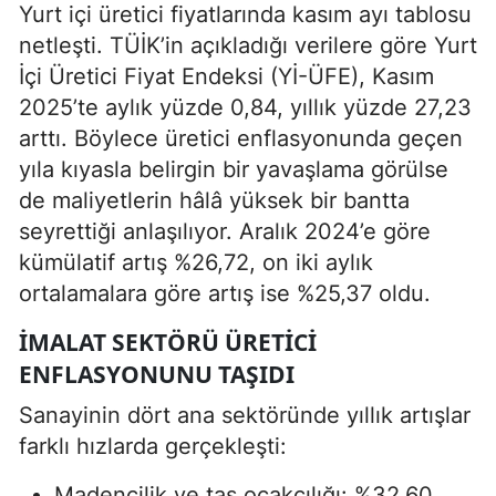
Yurt içi üretici fiyatlarında kasım ayı tablosu
netleşti. TÜİK’in açıkladığı verilere göre Yurt
İçi Üretici Fiyat Endeksi (Yİ-ÜFE), Kasım
2025’te aylık yüzde 0,84, yıllık yüzde 27,23
arttı. Böylece üretici enflasyonunda geçen
yıla kıyasla belirgin bir yavaşlama görülse
de maliyetlerin hâlâ yüksek bir bantta
seyrettiği anlaşılıyor. Aralık 2024’e göre
kümülatif artış %26,72, on iki aylık
ortalamalara göre artış ise %25,37 oldu.
İMALAT SEKTÖRÜ ÜRETICI
ENFLASYONUNU TAŞIDI
Sanayinin dört ana sektöründe yıllık artışlar
farklı hızlarda gerçekleşti:
Madencilik ve taş ocakçılığı: %32,60