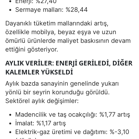
Enerji: %27,40
Sermaye malları: %28,44
Dayanıklı tüketim mallarındaki artış,
özellikle mobilya, beyaz eşya ve uzun
ömürlü ürünlerde maliyet baskısının devam
ettiğini gösteriyor.
AYLIK VERILER: ENERJI GERILEDI, DIĞER
KALEMLER YÜKSELDI
Aylık bazda sanayinin genelinde yukarı
yönlü bir seyrin korunduğu görüldü.
Sektörel aylık değişimler:
Madencilik ve taş ocakçılığı: %1,77 artış
İmalat: %1,17 artış
Elektrik-gaz üretimi ve dağıtımı: %-3,10