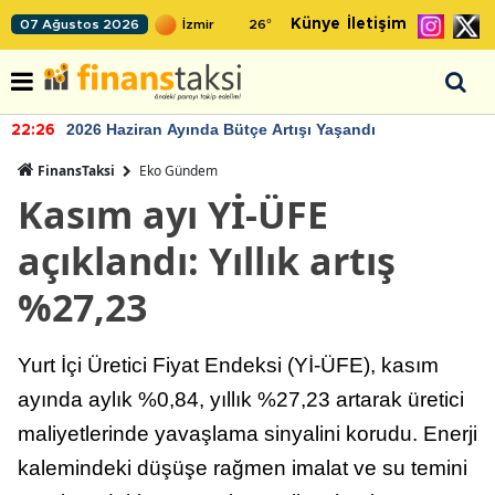
Künye
İletişim
07 Ağustos 2026
26
°
2026 Haziran Ayında Bütçe Artışı Yaşandı
22:26
FinansTaksi
Eko Gündem
Kasım ayı Yİ-ÜFE
açıklandı: Yıllık artış
%27,23
Yurt İçi Üretici Fiyat Endeksi (Yİ-ÜFE), kasım
ayında aylık %0,84, yıllık %27,23 artarak üretici
maliyetlerinde yavaşlama sinyalini korudu. Enerji
kalemindeki düşüşe rağmen imalat ve su temini