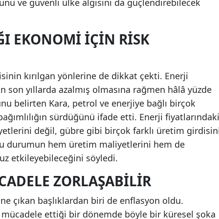
unu ve güvenli ülke algısını da güçlendirebilecek
ĞI EKONOMI İÇIN RISK
sinin kırılgan yönlerine de dikkat çekti. Enerji
nın son yıllarda azalmış olmasına rağmen hâlâ yüzde
u belirten Kara, petrol ve enerjiye bağlı birçok
ımlılığın sürdüğünü ifade etti. Enerji fiyatlarındak
etlerini değil, gübre gibi birçok farklı üretim girdisin
, bu durumun hem üretim maliyetlerini hem de
 etkileyebileceğini söyledi.
ADELE ZORLAŞABILIR
e çıkan başlıklardan biri de enflasyon oldu.
a mücadele ettiği bir dönemde böyle bir küresel şoka