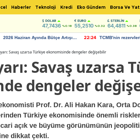
cel
Haberler
Teknoloji
Kredi
Eko Gündem
Borsa Ve Yat
DOLAR
EURO
STERLIN
47,7436
55,2510
64,4811
%0.18
%0.32
%0.38
TCMB'nin rezervlerinde artan
Bakan Şimşek, 
:24
12:03
momentum devam ediyor
için umut verici
bulundu
yarı: Savaş uzarsa Türkiye ekonomisinde dengeler değişebilir
arı: Savaş uzarsa T
de dengeler değişe
konomisti Prof. Dr. Ali Hakan Kara, Orta D
zerinden Türkiye ekonomisinde önemli riskler 
n, cari açık ve büyüme görünümünün jeopolit
ne dikkat çekti.