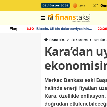
27
°
09 Ağustos 2026
Gün
r seviyesinin
2026 Haziran Ayında Bütçe Artışı
Flaş
22:26
22
Yaşandı
FinansTaksi
Eko Gündem
Kara’dan u
Kara’dan uy
ekonomisin
Merkez Bankası eski Başe
halinde enerji fiyatları ü
Kara, özellikle enflasyo
doğrudan etkilenebileceği