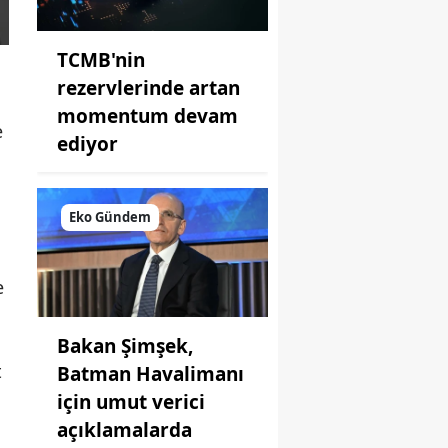
TCMB'nin
rezervlerinde artan
momentum devam
e
ediyor
Eko Gündem
e
Bakan Şimşek,
t
Batman Havalimanı
için umut verici
açıklamalarda