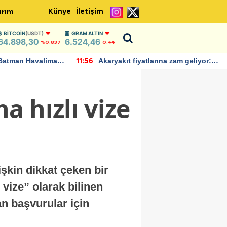
Künye
İletişim
ırım
BITCOIN
(USDT)
GRAM ALTIN
64.898,30
6.524,46
%0.837
0,44
Batman Havalimanı
Akaryakıt fiyatlarına zam geliyor:
11:56
 açıklamalarda
Yeni tarih açıklandı
 hızlı vize
işkin dikkat çeken bir
vize” olarak bilinen
an başvurular için