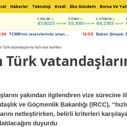
cel
Haberler
Teknoloji
Kredi
Eko Gündem
Borsa Ve Yat
DOLAR
EURO
STERLIN
47,6025
55,1061
64,2193
%0.06
%0.14
%0.17
TCMB'nin rezervlerinde artan
Bakan Şimşek, 
:24
12:03
momentum devam ediyor
için umut verici
bulundu
 Türk vatandaşlarına hızlı vize hamlesi
Türk vatandaşlarına
arını yakından ilgilendiren vize sürecine il
aşlık ve Göçmenlik Bakanlığı (IRCC), “hızlı 
nı netleştirirken, belirli kriterleri karşılay
şlatılacağını duyurdu