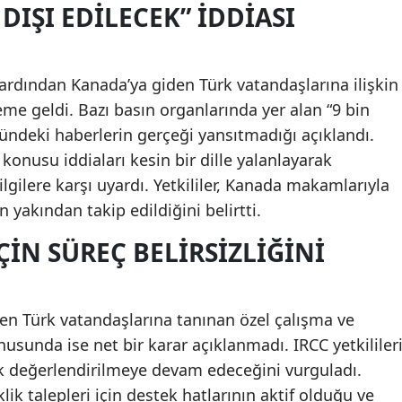
 DIŞI EDILECEK” İDDIASI
rdından Kanada’ya giden Türk vatandaşlarına ilişkin
eme geldi. Bazı basın organlarında yer alan “9 bin
önündeki haberlerin gerçeği yansıtmadığı açıklandı.
onusu iddiaları kesin bir dille yalanlayarak
lere karşı uyardı. Yetkililer, Kanada makamlarıyla
 yakından takip edildiğini belirtti.
IN SÜREÇ BELIRSIZLIĞINI
n Türk vatandaşlarına tanınan özel çalışma ve
usunda ise net bir karar açıklanmadı. IRCC yetkilileri
k değerlendirilmeye devam edeceğini vurguladı.
lik talepleri için destek hatlarının aktif olduğu ve