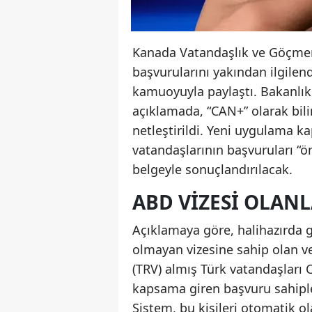
Kanada Vatandaşlık ve Göçmenli
başvurularını yakından ilgilen
kamuoyuyla paylaştı. Bakanlı
açıklamada, “CAN+” olarak bilin
netleştirildi. Yeni uygulama ka
vatandaşlarının başvuruları “ön
belgeyle sonuçlandırılacak.
ABD VIZESI OLANL
Açıklamaya göre, halihazırda g
olmayan vizesine sahip olan ve
(TRV) almış Türk vatandaşlar
kapsama giren başvuru sahipl
Sistem, bu kişileri otomatik ol