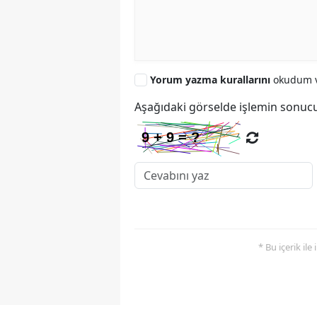
Yorum yazma kurallarını
okudum v
Aşağıdaki görselde işlemin sonucu
* Bu içerik ile