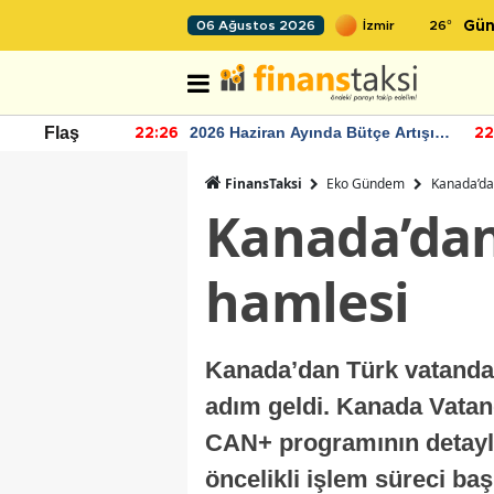
26
°
06 Ağustos 2026
Gün
r seviyesinin
2026 Haziran Ayında Bütçe Artışı
Flaş
22:26
22
Yaşandı
FinansTaksi
Eko Gündem
Kanada’dan
Kanada’dan 
hamlesi
Kanada’dan Türk vatandaşl
adım geldi. Kanada Vatand
CAN+ programının detayları
öncelikli işlem süreci ba