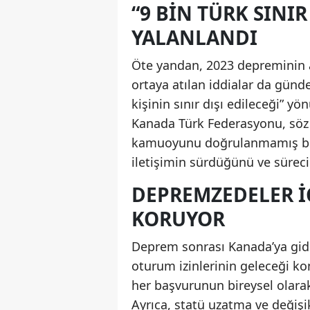
“9 BIN TÜRK SINIR
YALANLANDI
Öte yandan, 2023 depreminin a
ortaya atılan iddialar da günd
kişinin sınır dışı edileceği” y
Kanada Türk Federasyonu, söz k
kamuoyunu doğrulanmamış bilgi
iletişimin sürdüğünü ve sürecin
DEPREMZEDELER İÇ
KORUYOR
Deprem sonrası Kanada’ya gide
oturum izinlerinin geleceği kon
her başvurunun bireysel olara
Ayrıca, statü uzatma ve değişik