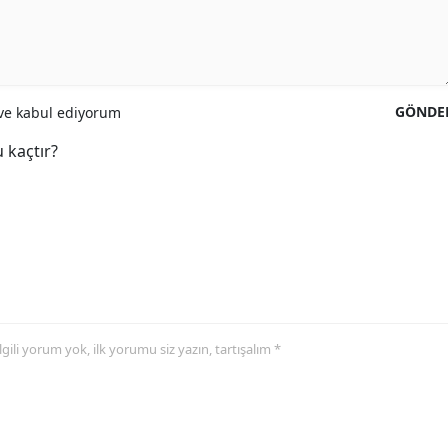
GÖNDE
e kabul ediyorum
 kaçtır?
 ilgili yorum yok, ilk yorumu siz yazın, tartışalım *