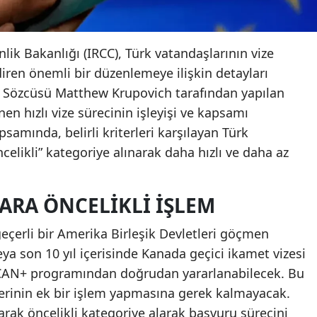
k Bakanlığı (IRCC), Türk vatandaşlarının vize
diren önemli bir düzenlemeye ilişkin detayları
k Sözcüsü Matthew Krupovich tarafından yapılan
en hızlı vize sürecinin işleyişi ve kapsamı
psamında, belirli kriterleri karşılayan Türk
celikli” kategoriye alınarak daha hızlı ve daha az
ARA ÖNCELIKLI İŞLEM
eçerli bir Amerika Birleşik Devletleri göçmen
ya son 10 yıl içerisinde Kanada geçici ikamet vizesi
ı CAN+ programından doğrudan yararlanabilecek. Bu
erinin ek bir işlem yapmasına gerek kalmayacak.
arak öncelikli kategoriye alarak başvuru sürecini