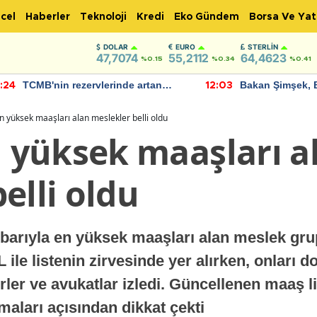
cel
Haberler
Teknoloji
Kredi
Eko Gündem
Borsa Ve Yat
DOLAR
EURO
STERLIN
47,7074
55,2112
64,4623
%0.15
%0.34
%0.41
TCMB'nin rezervlerinde artan
Bakan Şimşek, 
:24
12:03
momentum devam ediyor
için umut verici
bulundu
 yüksek maaşları alan meslekler belli oldu
yüksek maaşları a
elli oldu
arıyla en yüksek maaşları alan meslek grup
 ile listenin zirvesinde yer alırken, onları d
er ve avukatlar izledi. Güncellenen maaş li
maları açısından dikkat çekti