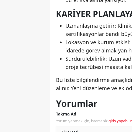
ücret skalasına yansıyor.
KARIYER PLANLAY
Uzmanlaşma getirir: Klini
sertifikasyonlar bandı büyü
Lokasyon ve kurum etkisi: 
idarede görev almak yan ha
Sürdürülebilirlik: Uzun vade
proje tecrübesi maaşta kalı
Bu liste bilgilendirme amaçlıd
alınır. Yeni düzenleme ve ek ö
Yorumlar
Takma Ad
Yorum yapmak için, isterseniz
giriş yapabilir