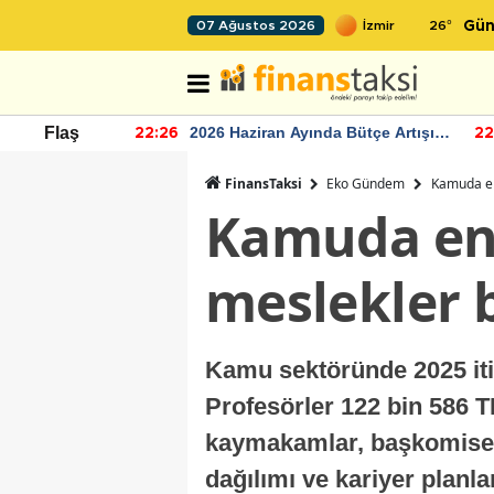
26
°
07 Ağustos 2026
Gün
r seviyesinin
2026 Haziran Ayında Bütçe Artışı
Flaş
22:26
22
Yaşandı
FinansTaksi
Eko Gündem
Kamuda en
Kamuda en 
meslekler b
Kamu sektöründe 2025 itib
Profesörler 122 bin 586 TL
kaymakamlar, başkomiserl
dağılımı ve kariyer planla