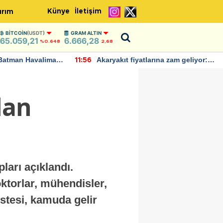
Künye
İletişim
ırım
BITCOIN
(USDT)
GRAM ALTIN
65.059,21
6.666,28
%0.648
2,68
Batman Havalimanı
Akaryakıt fiyatlarına zam geliyor:
11:56
 açıklamalarda
Yeni tarih açıklandı
lan
ları açıklandı.
oktorlar, mühendisler,
stesi, kamuda gelir