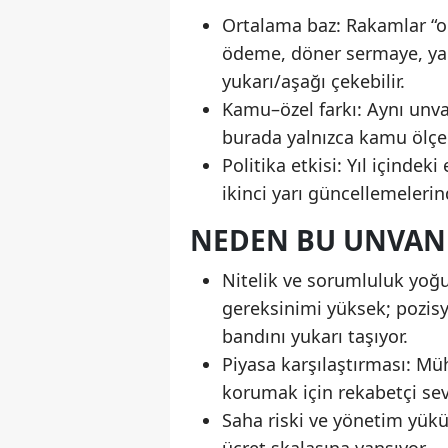
Ortalama baz: Rakamlar “o
ödeme, döner sermaye, yan 
yukarı/aşağı çekebilir.
Kamu–özel farkı: Aynı unvan
burada yalnızca kamu ölçeğ
Politika etkisi: Yıl içindek
ikinci yarı güncellemelerin
NEDEN BU UNVAN
Nitelik ve sorumluluk yoğ
gereksinimi yüksek; pozis
bandını yukarı taşıyor.
Piyasa karşılaştırması: Mü
korumak için rekabetçi sev
Saha riski ve yönetim yükü