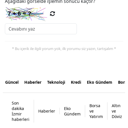
Aşağıdaki görselde işlemin sonucu kaçtır?
* Bu içerik ile ilgili yorum yok, ilk yorumu siz yazın, tartışalım *
Güncel
Haberler
Teknoloji
Kredi
Eko Gündem
Bors
Son
Borsa
Altın
dakika
Eko
Haberler
ve
ve
İzmir
Gündem
Yatırım
Döviz
haberleri